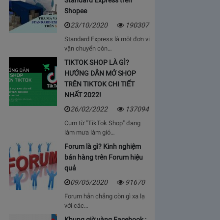
Standard Express trên
Shopee
23/10/2020
190307
Standard Express là một đơn vị
vận chuyển còn…
TIKTOK SHOP LÀ GÌ?
HƯỚNG DẪN MỞ SHOP
TRÊN TIKTOK CHI TIẾT
NHẤT 2022!
26/02/2022
137094
Cụm từ "TikTok Shop" đang
làm mưa làm gió…
Forum là gì? Kinh nghiệm
bán hàng trên Forum hiệu
quả
09/05/2020
91670
Forum hẳn chẳng còn gì xa lạ
với các…
Khung giờ vàng Facebook :