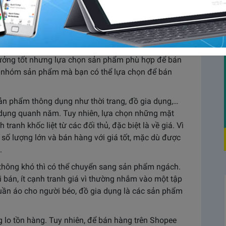
ớng kinh doanh hot nhất hiện nay. Khi mà ai cũng có
c trau dồi những kỹ năng bán hàng trên Shopee là
ng
Abit
tìm hiểu những kỹ năng đó là gì nhé!
ưởng tốt nhưng lựa chọn sản phẩm phù hợp để bán
 2 nhóm sản phẩm mà bạn có thể lựa chọn để bán
n phẩm thông dụng như thời trang, đồ gia dụng,…
dụng quanh năm. Tuy nhiên, lựa chọn những mặt
ranh khốc liệt từ các đối thủ, đặc biệt là về giá. Vì
số lượng lớn và bán hàng với giá tốt, mặc dù được
.
thông khó thì có thể chuyển sang sản phẩm ngách.
bán, ít cạnh tranh giá vì thường nhắm vào một tập
 quần áo cho người béo, đồ gia dụng là các sản phẩm
ng lo tồn hàng. Tuy nhiên, để bán hàng trên Shopee