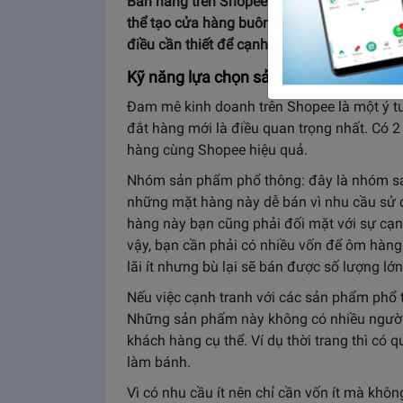
Bán hàng trên Shopee đang trở thành xu hư
thể tạo cửa hàng buôn bán miễn phí thì việ
điều cần thiết để cạnh tranh mạnh mẽ. Cù
Kỹ năng lựa chọn sản phẩm phù hợp
Đam mê kinh doanh trên Shopee là một ý t
đắt hàng mới là điều quan trọng nhất. Có
hàng cùng Shopee hiệu quả.
Nhóm sản phẩm phổ thông: đây là nhóm sả
những mặt hàng này dễ bán vì nhu cầu sử 
hàng này bạn cũng phải đối mặt với sự cạnh t
vậy, bạn cần phải có nhiều vốn để ôm hàng 
lãi ít nhưng bù lại sẽ bán được số lượng lớn
Nếu việc cạnh tranh với các sản phẩm phổ 
Những sản phẩm này không có nhiều người 
khách hàng cụ thể. Ví dụ thời trang thì có
làm bánh.
Vì có nhu cầu ít nên chỉ cần vốn ít mà khô