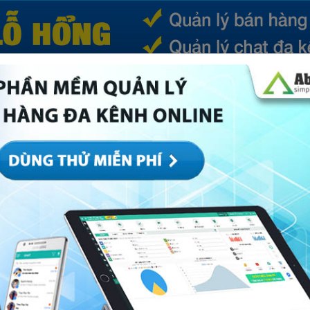
(CURRENT)
SẢN PHẨM
TIN TỨC
BÁ
ếp
Marketing
Mục khác
Quản trị
Về Abi
ee đỉnh cao mà chủ shop cần biết