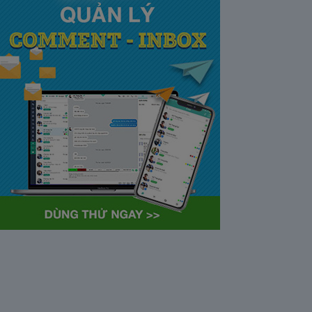
tại Việt Nam và Hoa kỳ mới
nhất 2021
28/05/2020
63368
Khi tham gia chương trình
Partner Program của YouTube,
…
Cách bỏ ẩn trò chuyện trên
Zalo ở thiết bị máy tính và
điện thoại iphone
26/05/2020
62306
Bỏ ẩn cuộc trò chuyện là tính
năng khá…