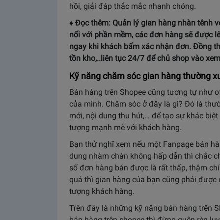
hồi, giải đáp thắc mắc nhanh chóng.
♦ Đọc thêm: Quản lý gian hàng nhàn tênh v
nối với phần mềm, các đơn hàng sẽ được lên
ngay khi khách bấm xác nhận đơn. Đồng thờ
tồn kho,..liên tục 24/7 để chủ shop vào xem 
Kỹ năng chăm sóc gian hàng thường x
Bán hàng trên Shopee cũng tương tự như of
của mình. Chăm sóc ở đây là gì? Đó là th
mới, nội dung thu hút,… để tạo sự khác biệ
tượng mạnh mẽ với khách hàng.
Bạn thử nghĩ xem nếu một Fanpage bán hàn
dung nhàm chán không hấp dẫn thì chắc ch
số đơn hàng bán được là rất thấp, thậm ch
quả thì gian hàng của bạn cũng phải được
tượng khách hàng.
Trên đây là những kỹ năng bán hàng trên 
bán hàng trên shopee thì đừng quên rèn lu