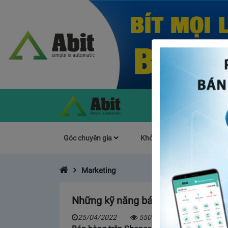
Góc chuyên gia
Khởi Nghiệp
Làm s
Marketing
Những kỹ năng bán hàng trên Shop
25/04/2022
5503