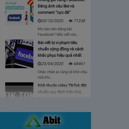
Đăng ảnh câu like và
comment “cực đã”
02/10/2020
71238
Khi nào nên đăng bài
Facebook? Nếu viết vào…
Bài viết bị vi phạm tiêu
chuẩn cộng đồng và cách
khắc phục hiệu quả nhất
23/04/2020
68461
Chắc chắn ai cũng sẽ khó chịu
mỗi khi…
Kích thước video TikTok đặt
chuẩn quy định trên ứng
dụng
06/05/2020
64927
Bạn sẽ cảm thấy mệt mỏi, vì cứ
phải…
Bảng giá lượt view Youtube