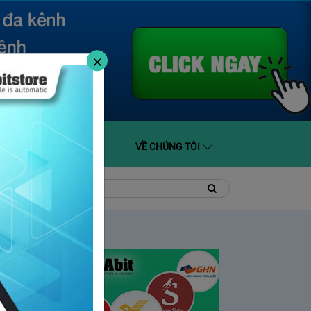
×
O GIÁ
HỖ TRỢ
VỀ CHÚNG TÔI
t
Tìm
Tìm
kiếm
kiếm: