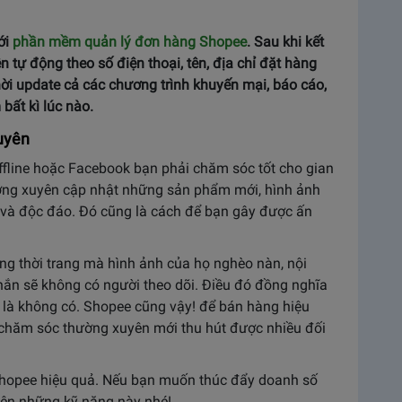
ới
phần mềm quản lý đơn hàng Shopee
. Sau khi kết
 tự động theo số điện thoại, tên, địa chỉ đặt hàng
i update cả các chương trình khuyến mại, báo cáo,
bất kì lúc nào.
uyên
fline hoặc Facebook bạn phải chăm sóc tốt cho gian
ường xuyên cập nhật những sản phẩm mới, hình ảnh
t và độc đáo. Đó cũng là cách để bạn gây được ấn
g thời trang mà hình ảnh của họ nghèo nàn, nội
ắn sẽ không có người theo dõi. Điều đó đồng nghĩa
í là không có. Shopee cũng vậy! để bán hàng hiệu
 chăm sóc thường xuyên mới thu hút được nhiều đối
Shopee hiệu quả. Nếu bạn muốn thúc đẩy doanh số
yện những kỹ năng này nhé!