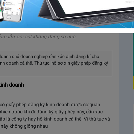
 kinh doanh, đừng quên một bước vô cùng quan
inh doanh. Với những người mới bắt đầu kinh
iết đăng ký ở đâu, chi phí hết bao nhiêu tiền
những gì. Sau đây Abit sẽ cung cấp chi tiết
ầm lẫn, sai sót không đáng có nhé.
h doanh chủ doanh nghiệp cần xác định đăng kí cho
nh doanh cá thể. Thủ tục, hồ sơ xin giấy phép đăng ký
kinh doanh
 có giấy phép đăng ký kinh doanh được cơ quan
iên trước khi đi đăng ký giấy phép này, cần xác
 là công ty hay hộ kinh doanh cá thể. Vì thủ tục và
c này không giống nhau