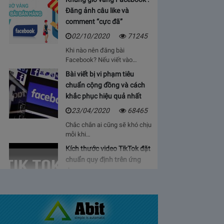
Đăng ảnh câu like và
comment “cực đã”
02/10/2020
71245
Khi nào nên đăng bài
Facebook? Nếu viết vào…
Bài viết bị vi phạm tiêu
chuẩn cộng đồng và cách
khắc phục hiệu quả nhất
23/04/2020
68465
Chắc chắn ai cũng sẽ khó chịu
mỗi khi…
Kích thước video TikTok đặt
chuẩn quy định trên ứng
dụng
06/05/2020
64931
Bạn sẽ cảm thấy mệt mỏi, vì cứ
phải…
Bảng giá lượt view Youtube