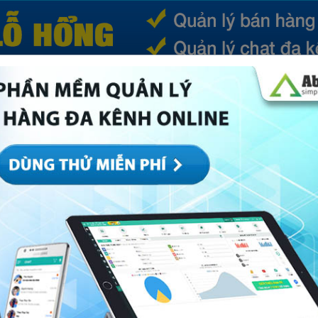
(CURRENT)
SẢN PHẨM
TIN TỨC
BÁ
ếp
Marketing
Mục khác
Quản trị
Về Abi
oanh cho cửa hàng bán lẻ