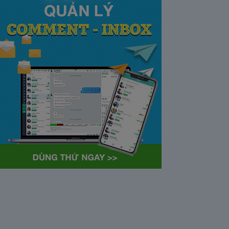
tại Việt Nam và Hoa kỳ mới
nhất 2021
28/05/2020
63372
Khi tham gia chương trình
Partner Program của YouTube,
…
Cách bỏ ẩn trò chuyện trên
Zalo ở thiết bị máy tính và
điện thoại iphone
26/05/2020
62311
Bỏ ẩn cuộc trò chuyện là tính
năng khá…