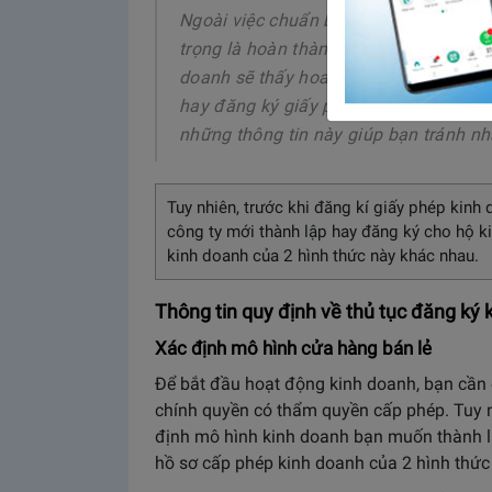
Ngoài việc chuẩn bị vốn và kiến thức
trọng là hoàn thành thủ tục đăng ký k
doanh sẽ thấy hoang mang vì chưa có b
hay đăng ký giấy phép kinh doanh cần 
những thông tin này giúp bạn tránh nh
Tuy nhiên, trước khi đăng kí giấy phép kin
công ty mới thành lập hay đăng ký cho hộ ki
kinh doanh của 2 hình thức này khác nhau.
Thông tin quy định về thủ tục đăng ký 
Xác định mô hình cửa hàng bán lẻ
Để bắt đầu hoạt động kinh doanh, bạn cần
chính quyền có thẩm quyền cấp phép. Tuy nh
định mô hình kinh doanh bạn muốn thành lập
hồ sơ cấp phép kinh doanh của 2 hình thứ