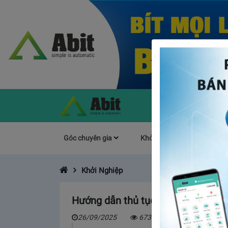
Góc chuyên gia
Khởi Nghiệp
Làm s
Khởi Nghiệp
Hướng dẫn thủ tục đăng ký kinh d
26/09/2025
6738