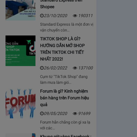
Standard Express trên
Shopee
23/10/2020
190311
Standard Express là một đơn vị
vận chuyển còn…
TIKTOK SHOP LÀ GÌ?
HƯỚNG DẪN MỞ SHOP
TRÊN TIKTOK CHI TIẾT
NHẤT 2022!
26/02/2022
137100
Cụm từ "TikTok Shop" đang
làm mưa làm gió…
Forum là gì? Kinh nghiệm
bán hàng trên Forum hiệu
quả
09/05/2020
91699
Forum hẳn chẳng còn gì xa lạ
với các…
Khung giờ vàng Facebook :