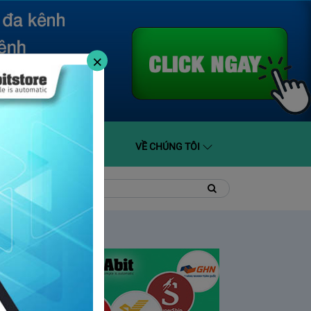
×
O GIÁ
HỖ TRỢ
VỀ CHÚNG TÔI
t
Tìm
Tìm
kiếm
kiếm: