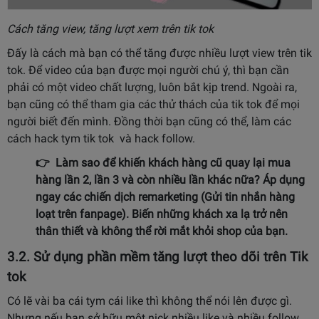
Cách tăng view, tăng lượt xem trên tik tok
Đấy là cách mà bạn có thể tăng được nhiều lượt view trên tik
tok. Để video của bạn được mọi người chú ý, thì bạn cần
phải có một video chất lượng, luôn bắt kịp trend. Ngoài ra,
bạn cũng có thể tham gia các thử thách của tik tok để mọi
người biết đến mình. Đồng thời bạn cũng có thể, làm các
cách hack tym tik tok và hack follow.
👉 Làm sao để khiến khách hàng cũ quay lại mua
hàng lần 2, lần 3 và còn nhiều lần khác nữa? Áp dụng
ngay các chiến dịch remarketing (
Gửi tin nhắn hàng
loạt trên fanpage
). Biến những khách xa lạ trở nên
thân thiết và không thể rời mắt khỏi shop của bạn.
3.2. Sử dụng p
hần mềm tăng lượt theo dõi trên Tik
tok
Có lẽ vài ba cái tym cái like thì không thể nói lên được gì.
Nhưng nếu bạn sở hữu một nick nhiều like và nhiều follow