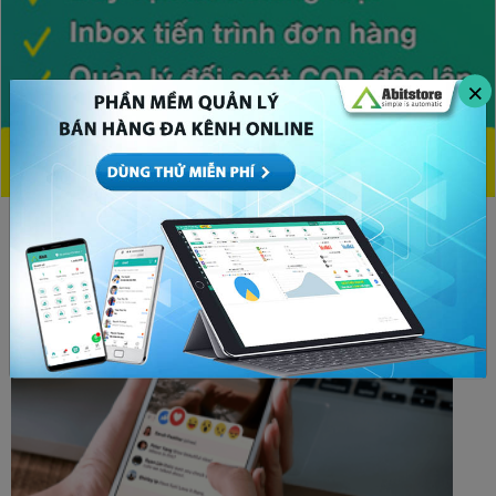
×
CHỦ ĐỀ HOT