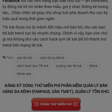
Facebook
với các tính năng đặc biệt như lọc – ẩn comment,
tự động trả lời tin nhắn theo mẫu, gợi ý chat, thống kê tương
tác,.. Chắc chắn sẽ giúp chủ shop bứt phá doanh thu cực kỳ
hiệu quả trong thời gian ngắn.
Tik tok được coi là mảnh đất màu mỡ béo bở, cho các bạn
trẻ bắt trend cực kỳ nhanh chóng. Chính vì vậy, bạn còn chờ
gì mà không thử các cách hack tym tik tok để trở thành hot
trend trên mạng tik tok.
Tags
ads tik tok
cách dùng tiktok
cách hack tym Tik tok
quảng cáo tik tok
tiktok
tiktok ads
ĐĂNG KÝ DÙNG THỬ MIỄN PHÍ PHẦN MỀM QUẢN LÝ BÁN
HÀNG ĐA KÊNH (FANPAGE, SÀN TMĐT), QUẢN LÝ TỒN KHO.