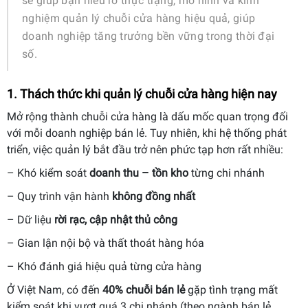
sẽ giúp bạn hiểu rõ thực trạng, mô hình và kinh
nghiệm quản lý chuỗi cửa hàng hiệu quả, giúp
doanh nghiệp tăng trưởng bền vững trong thời đại
số.
1. Thách thức khi quản lý chuỗi cửa hàng hiện nay
Mở rộng thành chuỗi cửa hàng là dấu mốc quan trọng đối
với mỗi doanh nghiệp bán lẻ. Tuy nhiên, khi hệ thống phát
triển, việc quản lý bắt đầu trở nên phức tạp hơn rất nhiều:
– Khó kiểm soát
doanh thu – tồn kho
từng chi nhánh
– Quy trình vận hành
không đồng nhất
– Dữ liệu
rời rạc, cập nhật thủ công
– Gian lận nội bộ và thất thoát hàng hóa
– Khó đánh giá hiệu quả từng cửa hàng
Ở Việt Nam, có đến
40% chuỗi bán lẻ
gặp tình trạng mất
kiểm soát khi vượt quá 3 chi nhánh (theo ngành bán lẻ