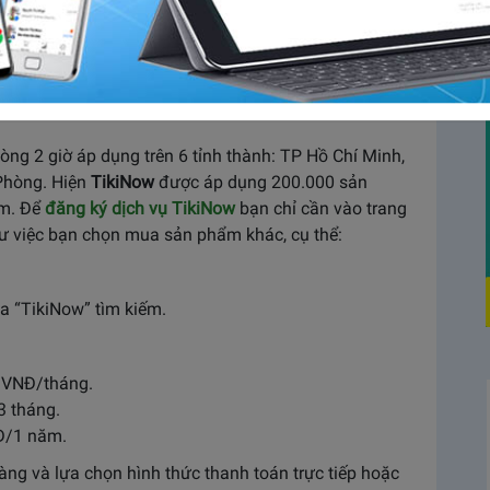
̀n xa lạ với những người thích mua sắm. Muốn giảm
̣n sẽ phải đăng ký TikiNow. Vậy khi không còn nhu
như thế nào? Cùng tìm hiểu cách hủy nhanh chóng
ng 2 giờ áp dụng trên 6 tỉnh thành: TP Hồ Chí Minh,
Phòng. Hiện
TikiNow
được áp dụng 200.000 sản
̉m. Để
đăng ký dịch vụ TikiNow
bạn chỉ cần vào trang
hư việc bạn chọn mua sản phẩm khác, cụ thể:
óa “TikiNow” tìm kiếm.
0 VNĐ/tháng.
3 tháng.
NĐ/1 năm.
àng và lựa chọn hình thức thanh toán trực tiếp hoặc