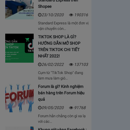
Standard Express trên
Shopee
23/10/2020
190316
Standard Express là một đơn vị
vận chuyển còn…
TIKTOK SHOP LÀ GÌ?
HƯỚNG DẪN MỞ SHOP
TRÊN TIKTOK CHI TIẾT
NHẤT 2022!
26/02/2022
137103
Cụm từ "TikTok Shop" đang
làm mưa làm gió…
Forum là gì? Kinh nghiệm
bán hàng trên Forum hiệu
quả
09/05/2020
91768
Forum hẳn chẳng còn gì xa lạ
với các…
Khung giờ vàng Facebook :