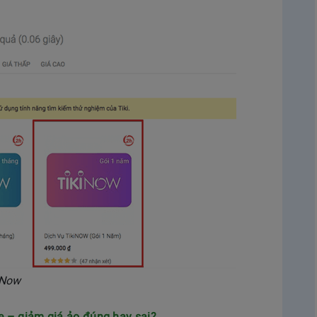
kiNow
e – giảm giá ảo đúng hay sai?