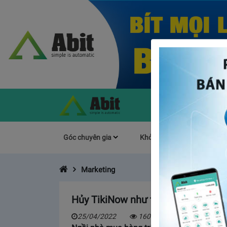
Góc chuyên gia
Khởi Nghiệp
Làm s
Marketing
Hủy TikiNow như thế nào? Liệu Tik
25/04/2022
16066