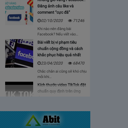
Đăng ảnh câu like và
comment “cực đã”
02/10/2020
71246
Khi nào nên đăng bài
Facebook? Nếu viết vào…
Bài viết bị vi phạm tiêu
chuẩn cộng đồng và cách
khắc phục hiệu quả nhất
23/04/2020
68470
Chắc chắn ai cũng sẽ khó chịu
mỗi khi…
Kích thước video TikTok đặt
chuẩn quy định trên ứng
dụng
06/05/2020
64936
Bạn sẽ cảm thấy mệt mỏi, vì cứ
phải…
Bảng giá lượt view Youtube