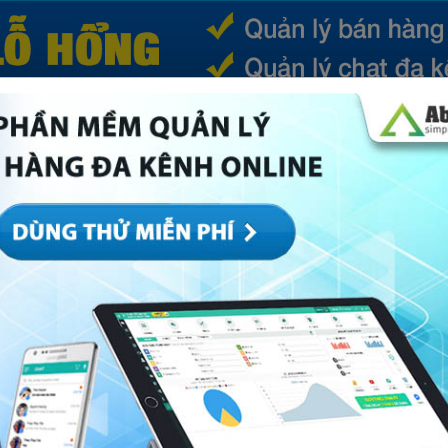
(CURRENT)
SẢN PHẨM
TIN TỨC
BÁ
ếp
Marketing
Mục khác
Quản trị
Về Abi
i có cho hoàn lại tiền không?