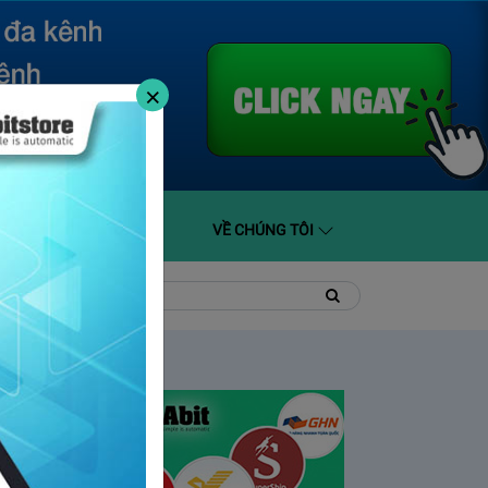
×
O GIÁ
HỖ TRỢ
VỀ CHÚNG TÔI
t
Tìm
Tìm
kiếm
kiếm: