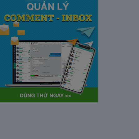
tại Việt Nam và Hoa kỳ mới
nhất 2021
28/05/2020
63385
Khi tham gia chương trình
Partner Program của YouTube,
…
Cách bỏ ẩn trò chuyện trên
Zalo ở thiết bị máy tính và
điện thoại iphone
26/05/2020
62318
Bỏ ẩn cuộc trò chuyện là tính
năng khá…