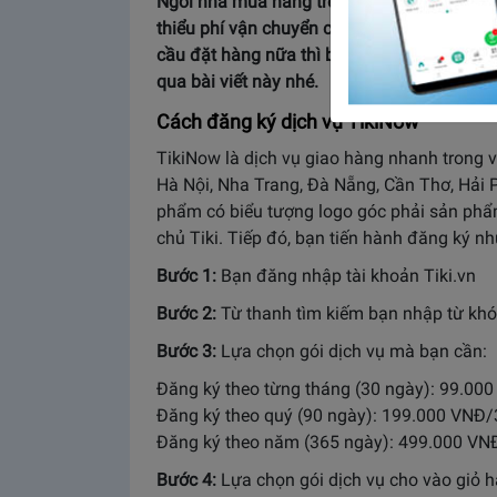
Ngồi nhà mua hàng trên Tiki có lẽ không co
thiểu phí vận chuyển cho các đơn hàng ba
cầu đặt hàng nữa thì bạn sẽ hủy TikiNow 
qua bài viết này nhé.
Cách đăng ký dịch vụ TikiNow
TikiNow là dịch vụ giao hàng nhanh trong vò
Hà Nội, Nha Trang, Đà Nẵng, Cần Thơ, Hải 
phẩm có biểu tượng logo góc phải sản phâ
chủ Tiki. Tiếp đó, bạn tiến hành đăng ký n
Bước 1:
Bạn đăng nhập tài khoản Tiki.vn
Bước 2:
Từ thanh tìm kiếm bạn nhập từ kh
Bước 3:
Lựa chọn gói dịch vụ mà bạn cần:
Đăng ký theo từng tháng (30 ngày): 99.00
Đăng ký theo quý (90 ngày): 199.000 VNĐ/
Đăng ký theo năm (365 ngày): 499.000 V
Bước 4:
Lựa chọn gói dịch vụ cho vào giỏ h