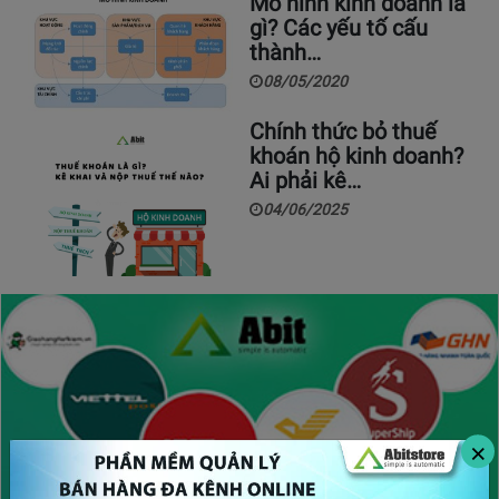
Mô hình kinh doanh là
gì? Các yếu tố cấu
thành…
08/05/2020
Chính thức bỏ thuế
khoán hộ kinh doanh?
Ai phải kê…
04/06/2025
×