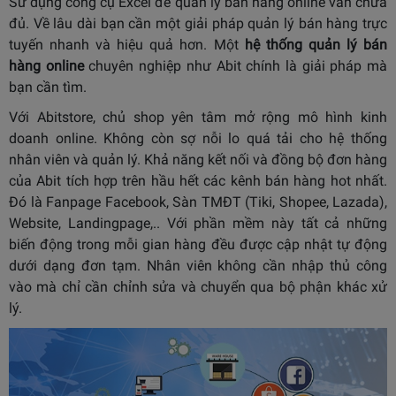
Sử dụng công cụ Excel để quản lý bán hàng online vẫn chưa
đủ. Về lâu dài bạn cần một giải pháp quản lý bán hàng trực
tuyến nhanh và hiệu quả hơn. Một
hệ thống quản lý bán
hàng online
chuyên nghiệp như Abit chính là giải pháp mà
bạn cần tìm.
Với Abitstore, chủ shop yên tâm mở rộng mô hình kinh
doanh online. Không còn sợ nỗi lo quá tải cho hệ thống
nhân viên và quản lý. Khả năng kết nối và đồng bộ đơn hàng
của Abit tích hợp trên hầu hết các kênh bán hàng hot nhất.
Đó là Fanpage Facebook, Sàn TMĐT (Tiki, Shopee, Lazada),
Website, Landingpage,.. Với phần mềm này tất cả những
biến động trong mỗi gian hàng đều được cập nhật tự động
dưới dạng đơn tạm. Nhân viên không cần nhập thủ công
vào mà chỉ cần chỉnh sửa và chuyển qua bộ phận khác xử
lý.