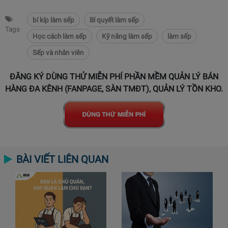
bí kíp làm sếp
Bí quyết làm sếp
Tags
Học cách làm sếp
Kỹ năng làm sếp
làm sếp
Sếp và nhân viên
ĐĂNG KÝ DÙNG THỬ MIỄN PHÍ PHẦN MỀM QUẢN LÝ BÁN
HÀNG ĐA KÊNH (FANPAGE, SÀN TMĐT), QUẢN LÝ TỒN KHO.
BÀI VIẾT LIÊN QUAN