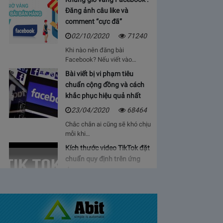
Đăng ảnh câu like và
comment “cực đã”
02/10/2020
71240
Khi nào nên đăng bài
Facebook? Nếu viết vào…
Bài viết bị vi phạm tiêu
chuẩn cộng đồng và cách
khắc phục hiệu quả nhất
23/04/2020
68464
Chắc chắn ai cũng sẽ khó chịu
mỗi khi…
Kích thước video TikTok đặt
chuẩn quy định trên ứng
dụng
06/05/2020
64930
Bạn sẽ cảm thấy mệt mỏi, vì cứ
phải…
Bảng giá lượt view Youtube