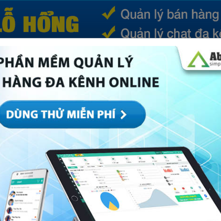
(CURRENT)
SẢN PHẨM
TIN TỨC
BÁ
ếp
Marketing
Mục khác
Quản trị
Về Abi
thôn giúp bạn làm giàu nhanh nhất