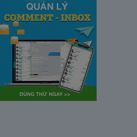
tại Việt Nam và Hoa kỳ mới
nhất 2021
28/05/2020
63372
Khi tham gia chương trình
Partner Program của YouTube,
…
Cách bỏ ẩn trò chuyện trên
Zalo ở thiết bị máy tính và
điện thoại iphone
26/05/2020
62308
Bỏ ẩn cuộc trò chuyện là tính
năng khá…