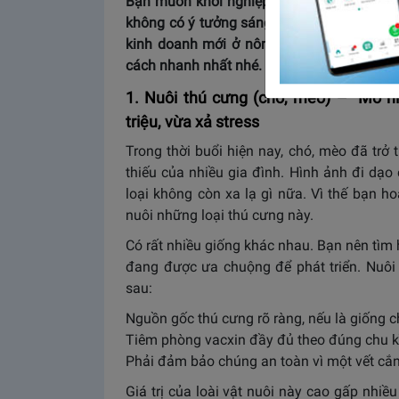
Bạn muốn khởi nghiệp làm giàu tại quê hư
không có ý tưởng sáng tạo và không biết 
kinh doanh mới ở nông thôn trong bài vi
cách nhanh nhất nhé.
1. Nuôi thú cưng (chó, mèo) – Mô hì
triệu, vừa xả stress
Trong thời buổi hiện nay, chó, mèo đã tr
thiếu của nhiều gia đình. Hình ảnh đi dạ
loại không còn xa lạ gì nữa. Vì thế bạn h
nuôi những loại thú cưng này.
Có rất nhiều giống khác nhau. Bạn nên tìm 
đang được ưa chuộng để phát triển. Nuôi
sau:
Nguồn gốc thú cưng rõ ràng, nếu là giống c
Tiêm phòng vacxin đầy đủ theo đúng chu k
Phải đảm bảo chúng an toàn vì một vết cắ
Giá trị của loài vật nuôi này cao gấp nhiề