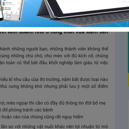
ơng của mình? Nhưng lại chưa biết kinh doanh gì vì
đâu là xu hướng? Vậy hãy tham khảo ngay 6 mô hình
ết dưới đây để có hướng đi đúng và thành công một
nh kinh doanh nhỏ ở nông thôn vừa kiếm tiền
ở thành những người bạn, những thành viên không thể
o cùng những chú chó, chú mèo với đủ kích cỡ, chủng
oàn toàn có thể bắt đầu khởi nghiệp làm giàu từ việc
hiểu kĩ nhu cầu của thị trường, nắm bắt được loại nào
 thú cưng không khó nhưng phải lưu ý một số điểm
hó, mèo ngoại thì cần có đầy đủ thông tin đời bố mẹ
ì để phòng tránh các bệnh
n hoặc cào của chúng cũng rất nguy hiểm
u lần so với những vật nuôi khác nên lợi nhuận từ mô