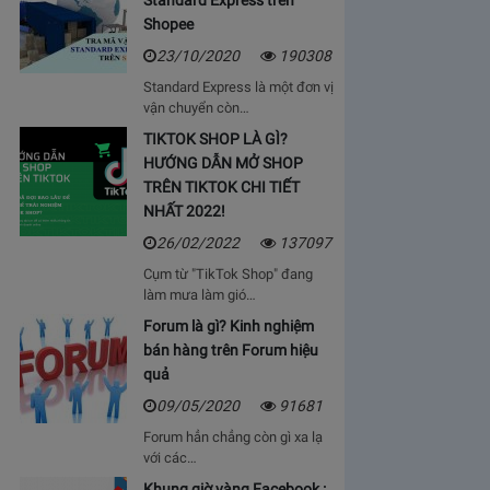
Standard Express trên
Shopee
23/10/2020
190308
Standard Express là một đơn vị
vận chuyển còn…
TIKTOK SHOP LÀ GÌ?
HƯỚNG DẪN MỞ SHOP
TRÊN TIKTOK CHI TIẾT
NHẤT 2022!
26/02/2022
137097
Cụm từ "TikTok Shop" đang
làm mưa làm gió…
Forum là gì? Kinh nghiệm
bán hàng trên Forum hiệu
quả
09/05/2020
91681
Forum hẳn chẳng còn gì xa lạ
với các…
Khung giờ vàng Facebook :