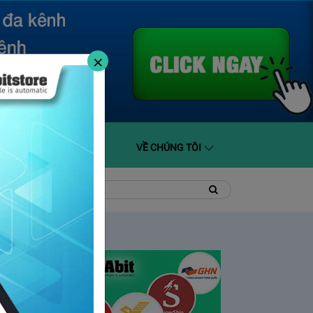
×
O GIÁ
HỖ TRỢ
VỀ CHÚNG TÔI
t
Tìm
Tìm
kiếm
kiếm: