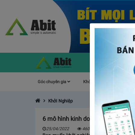
Góc chuyên gia
Khởi Nghiệp
Làm s
Khởi Nghiệp
6 mô hình kinh doanh mới ở nông 
25/04/2022
4608