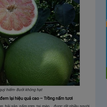
quý hiếm- Bưởi không hạt
đem lại hiệu quả cao – Trồng nấm tươi
, hải sản, nấm rơm, tai mèo,… được rất nhiều người