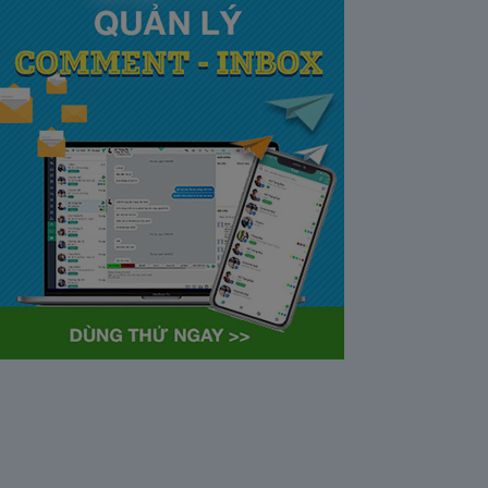
tại Việt Nam và Hoa kỳ mới
nhất 2021
28/05/2020
63364
Khi tham gia chương trình
Partner Program của YouTube,
…
Cách bỏ ẩn trò chuyện trên
Zalo ở thiết bị máy tính và
điện thoại iphone
26/05/2020
62305
Bỏ ẩn cuộc trò chuyện là tính
năng khá…