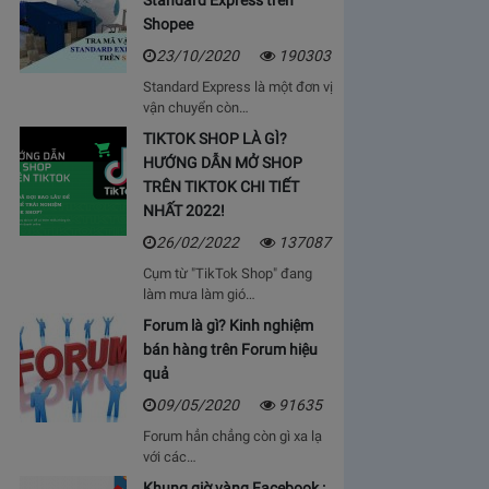
Standard Express trên
Shopee
23/10/2020
190303
Standard Express là một đơn vị
vận chuyển còn…
TIKTOK SHOP LÀ GÌ?
HƯỚNG DẪN MỞ SHOP
TRÊN TIKTOK CHI TIẾT
NHẤT 2022!
26/02/2022
137087
Cụm từ "TikTok Shop" đang
làm mưa làm gió…
Forum là gì? Kinh nghiệm
bán hàng trên Forum hiệu
quả
09/05/2020
91635
Forum hẳn chẳng còn gì xa lạ
với các…
Khung giờ vàng Facebook :