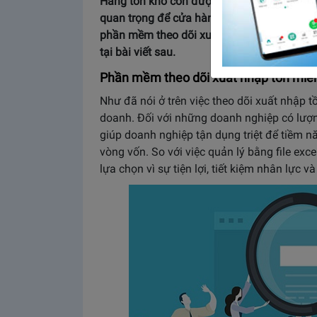
Hàng tồn kho còn được coi là tài sản lưu độ
quan trọng để cửa hàng kinh doanh trôi chảy
phần mềm theo dõi xuất nhập tồn miễn phí
tại bài viết sau.
Phần mềm theo dõi xuất nhập tồn miễn
Như đã nói ở trên việc theo dõi xuất nhập tồ
doanh. Đối với những doanh nghiệp có lượng
giúp doanh nghiệp tận dụng triệt để tiềm 
vòng vốn. So với việc quản lý bằng file exc
lựa chọn vì sự tiện lợi, tiết kiệm nhân lực và