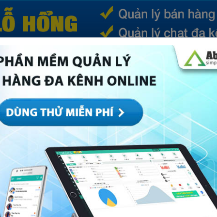
(CURRENT)
SẢN PHẨM
TIN TỨC
BÁ
ếp
Marketing
Mục khác
Quản trị
Về Abi
ễn phí liệu có tốt “như lời đồn”!?