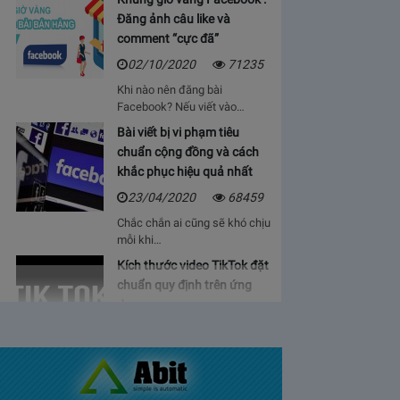
Đăng ảnh câu like và
comment “cực đã”
02/10/2020
71235
Khi nào nên đăng bài
Facebook? Nếu viết vào…
Bài viết bị vi phạm tiêu
chuẩn cộng đồng và cách
khắc phục hiệu quả nhất
23/04/2020
68459
Chắc chắn ai cũng sẽ khó chịu
mỗi khi…
Kích thước video TikTok đặt
chuẩn quy định trên ứng
dụng
06/05/2020
64923
Bạn sẽ cảm thấy mệt mỏi, vì cứ
phải…
Bảng giá lượt view Youtube