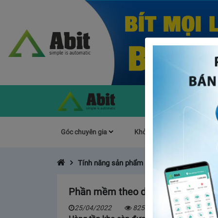
Góc chuyên gia
Khởi Nghiệp
Làm s
Tính năng sản phẩm
Phần mềm theo dõi xuất nhập tồn mi
25/04/2022
8259