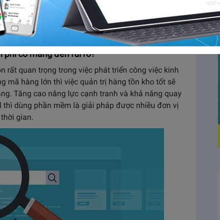
ng. Vì thế theo dõi xuất nhập tồn là công việc rất
, tránh thất thoát tiền bạc. Tuy nhiên liệu sử dụng
 có thực sự hiệu quả hay không? Cùng tìm hiểu thêm
 phí có mang đến rủi ro?
n rất quan trọng trong việc phát triển công việc kinh
 mã hàng lớn thì việc quản trị hàng tồn kho tốt sẽ
năng. Tăng cao năng lực cạnh tranh và khả năng quay
el thì dùng phần mềm là giải pháp được nhiều đơn vị
 thời gian.