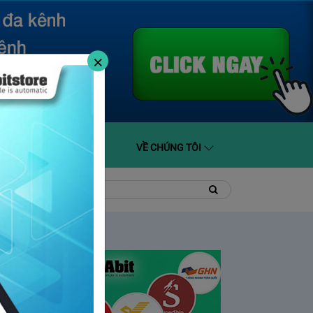
×
O GIÁ
HỖ TRỢ
VỀ CHÚNG TÔI
t
Tìm
Tìm
kiếm
kiếm: