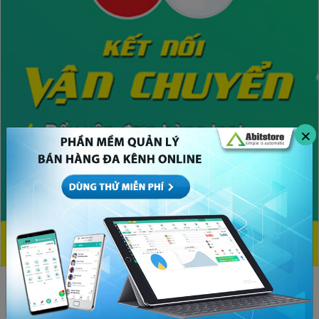
×
CHỦ ĐỀ HOT