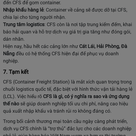
đến CFS để gom container.
Nhập khẩu hàng lẻ
: Container về cảng sẽ được dỡ tại CFS,
chia lại cho từng người nhận.
Trung tâm logistics
: CFS còn là nơi tập trung kiểm đếm, khai
báo hải quan và hỗ trợ dịch vụ giá trị gia tăng như đóng gói,
dán nhãn.
Hiện nay, hầu hết các cảng lớn như
Cát Lái, Hải Phòng, Đà
Nẵng
đều có hệ thống CFS hiện đại để phục vụ doanh
nghiệp.
7. Tạm kết
CFS (Container Freight Station) là mắt xích quan trọng trong
chuỗi logistics quốc tế, đặc biệt với hình thức vận tải hàng lẻ
(LCL). Việc hiểu rõ
CFS là gì, có ý nghĩa ra sao và ứng dụng
thế nào
sẽ giúp doanh nghiệp tối ưu chi phí, nâng cao hiệu
quả xuất nhập khẩu và tránh rủi ro không đáng có.
Trong bối cảnh thương mại toàn cầu ngày càng phát triển,
dịch vụ CFS chính là “trợ thủ” đắc lực cho các doanh nghiệp
nhỏ lẻ, giúp hàng hóa Việt Nam vươn xa hơn ra thị trường