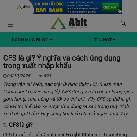
DANH MỤC BLOG
TIN HOT
CFS là gì? Ý nghĩa và cách ứng dụng
trong xuất nhập khẩu
06/10/2025
693
Trong vận tải biển, đặc biệt là hình thức LCL (Less than
Container Load – hàng lẻ), CFS đóng vai trò quan trọng giúp
gom hàng, chia hàng và tối ưu chi phí. Vậy CFS cụ thể là gì,
có vai trò thế nào và được ứng dụng ra sao trong quy trình
xuất nhập khẩu? Hãy cùng tìm hiểu chi tiết ngay dưới đây.
1. CFS là gì?
CFS là viết tắt của
Container Freight Station
– Trạm đóng