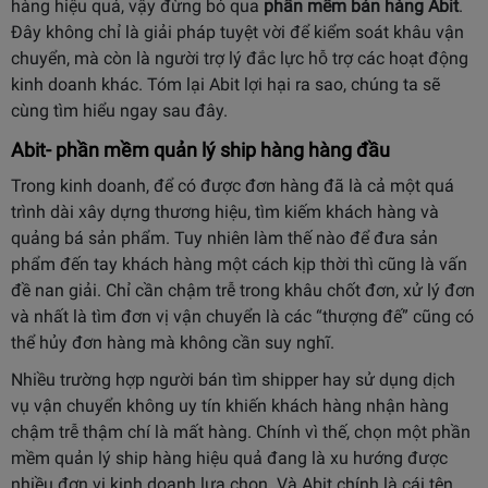
hàng hiệu quả, vậy đừng bỏ qua
phần mềm bán hàng Abit
.
Đây không chỉ là giải pháp tuyệt vời để kiểm soát khâu vận
chuyển, mà còn là người trợ lý đắc lực hỗ trợ các hoạt động
kinh doanh khác. Tóm lại Abit lợi hại ra sao, chúng ta sẽ
cùng tìm hiểu ngay sau đây.
Abit- phần mềm quản lý ship hàng hàng đầu
Trong kinh doanh, để có được đơn hàng đã là cả một quá
trình dài xây dựng thương hiệu, tìm kiếm khách hàng và
quảng bá sản phẩm. Tuy nhiên làm thế nào để đưa sản
phẩm đến tay khách hàng một cách kịp thời thì cũng là vấn
đề nan giải. Chỉ cần chậm trễ trong khâu chốt đơn, xử lý đơn
và nhất là tìm đơn vị vận chuyển là các “thượng đế” cũng có
thể hủy đơn hàng mà không cần suy nghĩ.
Nhiều trường hợp người bán tìm shipper hay sử dụng dịch
vụ vận chuyển không uy tín khiến khách hàng nhận hàng
chậm trễ thậm chí là mất hàng. Chính vì thế, chọn một phần
mềm quản lý ship hàng hiệu quả đang là xu hướng được
nhiều đơn vị kinh doanh lựa chọn. Và Abit chính là cái tên