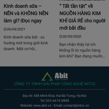
Kinh doanh sữa –
“ Tất tần tật” về
NÊN và KHÔNG NÊN
NGUỒN HÀNG KIM
làm gì? |Đọc ngay
KHÍ GIÁ RẺ cho người
mới bắt đầu
06/04/2021
30/05/2020
Kinh doanh sữa bột - xu
hướng mới trong giới kinh
Bạn nhận thấy lợi ích
doanh. Một cơ hội…
khổng lồ từ nguồn hàng
kim khí? Bạn đang muốn…
CÔNG TY TNHH GIẢI PHÁP CÔNG NGHỆ NITCO
Địa chỉ: 488 Minh Khai, Hai Bà Trưng, Hà Nội
Tel: 024.6674.8888
Website: www.abit.vn - Email: contact@nitco.vn