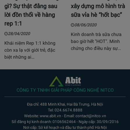
gì? Sự thật đằng sau
xây dựng mô hình trà
lời đồn thổi về hàng
sữa vỉa hè “hốt bạc”
rep 1:1
08/06/2020
28/04/2020
Kinh doanh trà sữa chưa
bao giờ hết "HOT". Minh
Khái niệm Rep 1:1 không
chứng cho điều này sự…
còn xa lạ với giới trẻ, đặc
biệt những ai…
CÔNG TY TNHH GIẢI PHÁP CÔNG NGHỆ NITCO
Địa chỉ: 488 Minh Khai, Hai Bà Trưng, Hà Nội
Tel: 024.6674.8888
Website: www.abit.vn - Email: contact@nitco.vn
Số đăng ký kinh doanh: 0106562464 - Ngày cấp: 30/09/2016
Nơi cấp: Sở kế hoạch và đầu tư thành phố Hà Nội