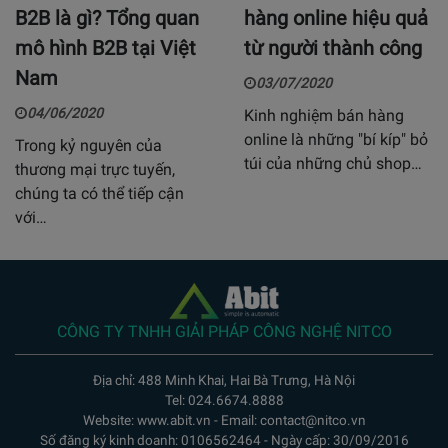
B2B là gì? Tổng quan
hàng online hiệu quả
mô hình B2B tại Việt
từ người thành công
Nam
03/07/2020
04/06/2020
Kinh nghiệm bán hàng
online là những "bí kíp" bỏ
Trong kỷ nguyên của
túi của những chủ shop…
thương mại trực tuyến,
chúng ta có thể tiếp cận
với…
CÔNG TY TNHH GIẢI PHÁP CÔNG NGHỆ NITCO
Địa chỉ: 488 Minh Khai, Hai Bà Trưng, Hà Nội
Tel: 024.6674.8888
Website: www.abit.vn - Email: contact@nitco.vn
Số đăng ký kinh doanh: 0106562464 - Ngày cấp: 30/09/2016