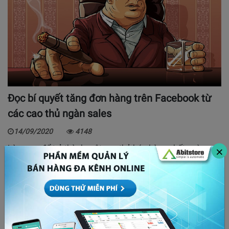
Đọc bí quyết tăng đơn hàng trên Facebook từ
các cao thủ ngàn sales
14/09/2020
4148
Làm sao để trở thành một cao thủ bán hàng chốt ngàn
×
đơn? Thị trường online như chiến trường, kẻ thắng…
Nhập hàng “vô tư” với
những địa điểm bán
hoa tươi…
13/05/2020