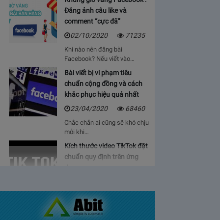
Đăng ảnh câu like và
comment “cực đã”
02/10/2020
71235
Khi nào nên đăng bài
Facebook? Nếu viết vào…
Bài viết bị vi phạm tiêu
chuẩn cộng đồng và cách
khắc phục hiệu quả nhất
23/04/2020
68460
Chắc chắn ai cũng sẽ khó chịu
mỗi khi…
Kích thước video TikTok đặt
chuẩn quy định trên ứng
dụng
06/05/2020
64923
Bạn sẽ cảm thấy mệt mỏi, vì cứ
phải…
Bảng giá lượt view Youtube