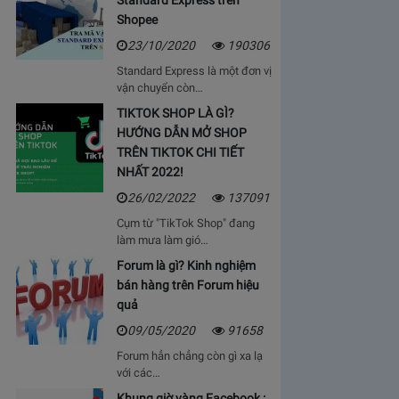
Standard Express trên
Shopee
23/10/2020
190306
Standard Express là một đơn vị
vận chuyển còn…
TIKTOK SHOP LÀ GÌ?
HƯỚNG DẪN MỞ SHOP
TRÊN TIKTOK CHI TIẾT
NHẤT 2022!
26/02/2022
137091
Cụm từ "TikTok Shop" đang
làm mưa làm gió…
Forum là gì? Kinh nghiệm
bán hàng trên Forum hiệu
quả
09/05/2020
91658
Forum hẳn chẳng còn gì xa lạ
với các…
Khung giờ vàng Facebook :