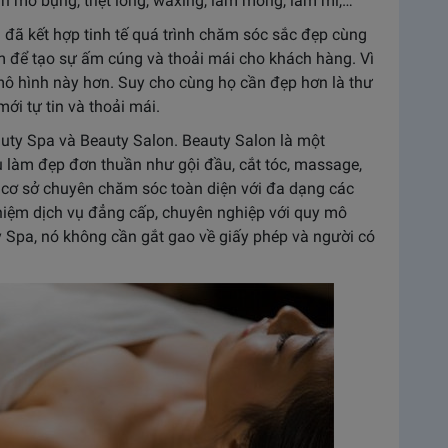
an mỡ bụng, triệt lông, waxing, làm móng, làm mi,…
a đã kết hợp tinh tế quá trình chăm sóc sắc đẹp cùng
m để tạo sự ấm cúng và thoải mái cho khách hàng. Vì
ô hình này hơn. Suy cho cùng họ cần đẹp hơn là thư
mới tự tin và thoải mái.
uty Spa và Beauty Salon. Beauty Salon là một
 làm đẹp đơn thuần như gội đầu, cắt tóc, massage,
là cơ sở chuyên chăm sóc toàn diện với đa dạng các
hiệm dịch vụ đẳng cấp, chuyên nghiệp với quy mô
y Spa, nó không cần gắt gao về giấy phép và người có