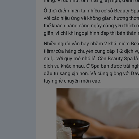
hàng. Ví dụ như: tắm trắng, trị mụn, đánh t
Ở thời điểm hiện tại nhiều cơ sở Beauty Sp
với các hiệu ứng về không gian, hương thơ
thế khách hàng càng ngày càng yêu thích m
giãn, vì chỉ khi ngoại hình đẹp thì bản thân 
Nhiều người vẫn hay nhầm 2 khái niệm Bea
tiệm/cửa hàng chuyên cung cấp 1-2 dịch vụ
nail,.. với quy mô nhỏ lẻ. Còn Beauty Spa 
dịch vụ khác nhau. Ở Spa bạn được trải ng
đầu tư sang xịn hơn. Và cũng giống với Da
tay nghề chuyên môn cao.