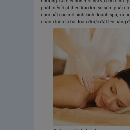
nhượng. Cá biệt hơn một vài vụ còn dính 
phát triển ồ ạt theo trào lưu sẽ sớm phải d
nắm bắt các mô hình kinh doanh spa, xu hư
doanh luôn là bài toán được đặt lên hàng 