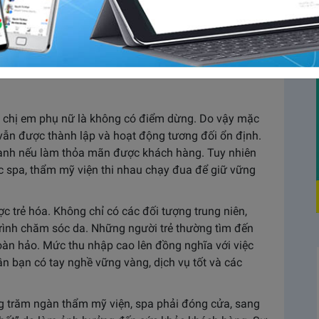
ất nhiều người hiện nay. Với điều kiện sống ngày
i thư giãn, làm đẹp, chăm sóc ngoại hình để gia tăng
ó kiến thức và kinh nghiệm trong ngành và đang
g của bản thân. Vậy đừng bỏ lỡ những chia sẻ hữu
à chị em phụ nữ là không có điểm dừng. Do vậy mặc
vẫn được thành lập và hoạt động tương đối ổn định.
anh nếu làm thỏa mãn được khách hàng. Tuy nhiên
ác spa, thẩm mỹ viện thi nhau chạy đua để giữ vững
 trẻ hóa. Không chỉ có các đối tượng trung niên,
trình chăm sóc da. Những người trẻ thường tìm đến
àn hảo. Mức thu nhập cao lên đồng nghĩa với việc
cần bạn có tay nghề vững vàng, dịch vụ tốt và các
g trăm ngàn thẩm mỹ viện, spa phải đóng cửa, sang