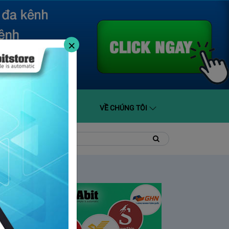
×
O GIÁ
HỖ TRỢ
VỀ CHÚNG TÔI
t
Tìm
Tìm
kiếm
kiếm: