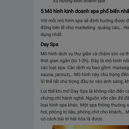
Xu hướng kinh doanh spa
5 Mô hình kinh doanh spa phổ biến nhấ
Với mỗi mô hình spa sẽ định hướng được đ
động bên lề như marketing. quảng cáo,.. Hi
dụng nhất:
Day Spa
Mô hình dịch vụ thư giãn và chăm sóc cơ 
thời gian ngắn (từ 1-2h). Đây là mô hình nổ
các loại spa. Các dịch vụ bao gồm: massag
sauna, jaccuzi,.. Mô hình này chú trọng đến
Vì thế rất chú trọng đầu tư vào ánh sáng, 
Lợi thế khi mở Day Spa là không cần đến c
chứng chỉ hành nghề. Nguồn vốn cần để đầu
loại hình spa khác. Một spa thông thường 
hơi, phòng trị liệu, phòng chờ cho khách,..
có cách bài trí hài hòa là được.