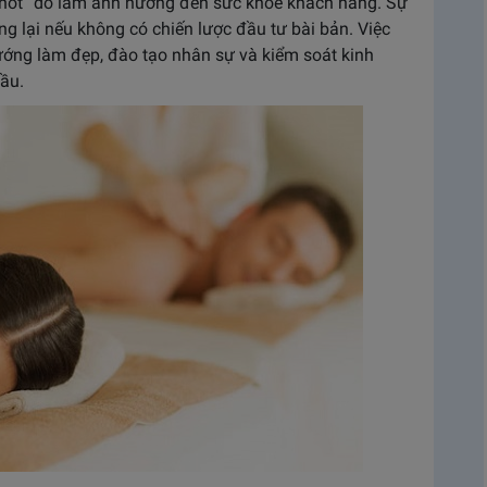
“phốt” do làm ảnh hưởng đến sức khỏe khách hàng. Sự
ừng lại nếu không có chiến lược đầu tư bài bản. Việc
ớng làm đẹp, đào tạo nhân sự và kiểm soát kinh
đầu.