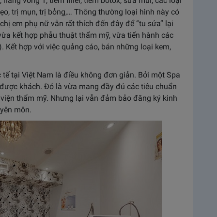
nâng vòng 1, tiêm filler, tiêm botox, sửa mũi, các loại
sẹo, trị mụn, trị bỏng,… Thông thường loại hình này có
chị em phụ nữ vẫn rất thích đến đây để “tu sửa” lại
vừa kết hợp phẫu thuật thẩm mỹ, vừa tiến hành các
. Kết hợp với việc quảng cáo, bán những loại kem,
ế tại Việt Nam là điều không đơn giản. Bởi một Spa
 được khách. Đó là vừa mang đầy đủ các tiêu chuẩn
 viện thẩm mỹ. Nhưng lại vẫn đảm bảo đăng ký kinh
uyên môn.