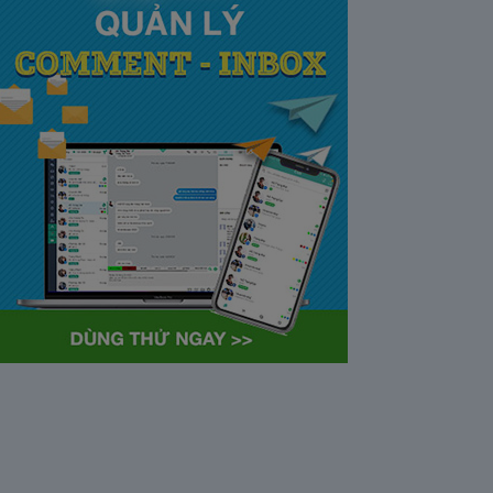
tại Việt Nam và Hoa kỳ mới
nhất 2021
28/05/2020
63366
Khi tham gia chương trình
Partner Program của YouTube,
…
Cách bỏ ẩn trò chuyện trên
Zalo ở thiết bị máy tính và
điện thoại iphone
26/05/2020
62305
Bỏ ẩn cuộc trò chuyện là tính
năng khá…