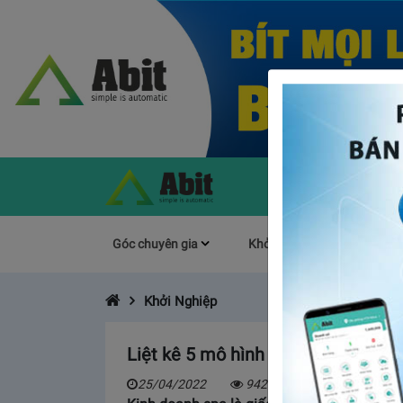
Góc chuyên gia
Khởi Nghiệp
Làm s
Khởi Nghiệp
Liệt kê 5 mô hình kinh doanh Spa “h
25/04/2022
9421