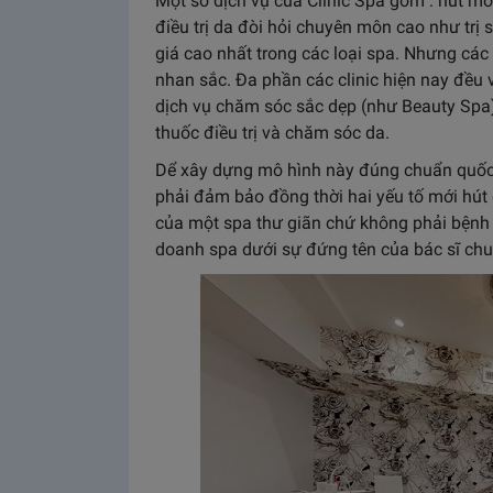
Một số dịch vụ của Clinic Spa gồm : hút mỡ, 
điều trị da đòi hỏi chuyên môn cao như trị 
giá cao nhất trong các loại spa. Nhưng các 
nhan sắc. Đa phần các clinic hiện nay đều 
dịch vụ chăm sóc sắc dẹp (như Beauty Spa)
thuốc điều trị và chăm sóc da.
Dể xây dựng mô hình này đúng chuẩn quốc t
phải đảm bảo đồng thời hai yếu tố mới hút
của một spa thư giãn chứ không phải bệnh
doanh spa dưới sự đứng tên của bác sĩ ch