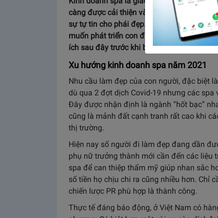
Kinh doanh spa là giấc mơ thành công của r
càng được cải thiện và nâng cao, spa là nơ
sự tự tin cho phái đẹp. Nếu bạn là người c
muốn phát triển con đường kinh doanh riên
ích sau đây trước khi bắt đầu khởi sự nhé.
Xu hướng kinh doanh spa năm 2021
Nhu cầu làm đẹp của con người, đặc biệt l
dù qua 2 đợt dịch Covid-19 nhưng các spa 
Đây được nhận định là ngành “hốt bạc” nh
cũng là mảnh đất cạnh tranh rất cao khi c
thị trường.
Hiện nay số người đi làm đẹp đang dần được
phụ nữ trưởng thành mới cần đến các liệu 
spa để can thiệp thẩm mỹ giúp nhan sắc ho
số tiền họ chịu chi ra cũng nhiều hơn. Chỉ 
chiến lược PR phù hợp là thành công.
Thực tế đáng báo động, ở Việt Nam có hàn