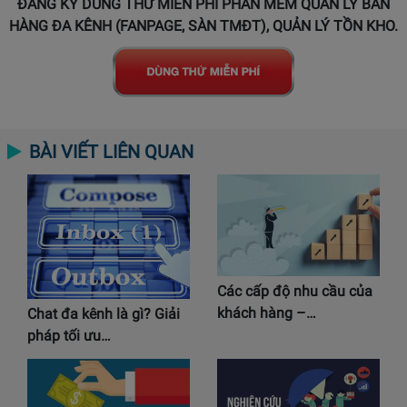
ĐĂNG KÝ DÙNG THỬ MIỄN PHÍ PHẦN MỀM QUẢN LÝ BÁN
HÀNG ĐA KÊNH (FANPAGE, SÀN TMĐT), QUẢN LÝ TỒN KHO.
BÀI VIẾT LIÊN QUAN
Các cấp độ nhu cầu của
khách hàng –…
Chat đa kênh là gì? Giải
pháp tối ưu…