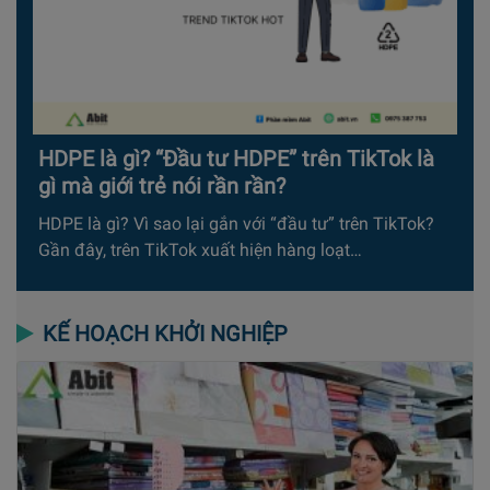
HDPE là gì? “Đầu tư HDPE” trên TikTok là
gì mà giới trẻ nói rần rần?
HDPE là gì? Vì sao lại gắn với “đầu tư” trên TikTok?
Gần đây, trên TikTok xuất hiện hàng loạt…
KẾ HOẠCH KHỞI NGHIỆP