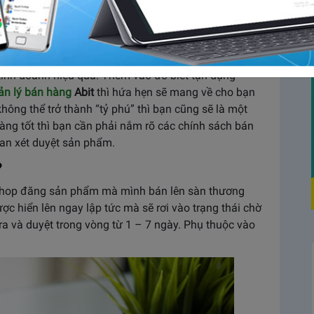
nhưng để có được thành công thì lại là chuyện không
ơn mỗi ngày thì trước tiên bạn cần nắm vững được
hé.
g khó như bạn vẫn nghĩ đâu. Chỉ cần nắm vững được
kinh doanh hiệu quả. Thêm vào đó biết tận dụng
n lý bán hàng
Abit
thì hứa hẹn sẽ mang về cho bạn
ông thể trở thành “tỷ phú” thì bạn cũng sẽ là một
hàng tốt thì bạn cần phải nắm rõ các chính sách bán
ian xét duyệt sản phẩm.
?
shop đăng sản phẩm mà mình bán lên sàn thương
c hiển lên ngay lập tức mà sẽ rơi vào trạng thái chờ
ra và duyệt trong vòng từ 1 – 7 ngày. Phụ thuộc vào