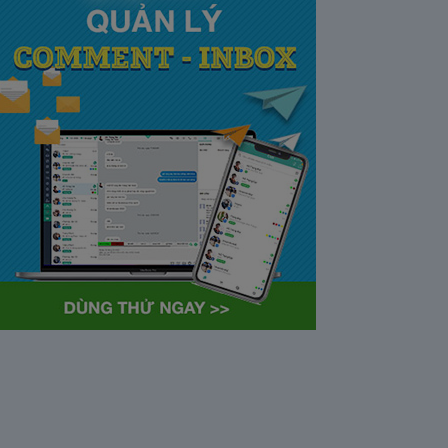
tại Việt Nam và Hoa kỳ mới
nhất 2021
28/05/2020
63372
Khi tham gia chương trình
Partner Program của YouTube,
…
Cách bỏ ẩn trò chuyện trên
Zalo ở thiết bị máy tính và
điện thoại iphone
26/05/2020
62308
Bỏ ẩn cuộc trò chuyện là tính
năng khá…