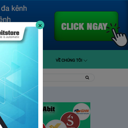
×
O GIÁ
HỖ TRỢ
VỀ CHÚNG TÔI
t
Tìm
Tìm
kiếm
kiếm: