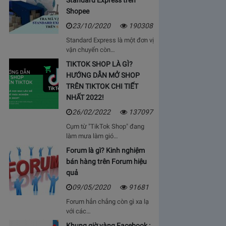
Standard Express trên
Shopee
23/10/2020
190308
Standard Express là một đơn vị
vận chuyển còn…
TIKTOK SHOP LÀ GÌ?
HƯỚNG DẪN MỞ SHOP
TRÊN TIKTOK CHI TIẾT
NHẤT 2022!
26/02/2022
137097
Cụm từ "TikTok Shop" đang
làm mưa làm gió…
Forum là gì? Kinh nghiệm
bán hàng trên Forum hiệu
quả
09/05/2020
91681
Forum hẳn chẳng còn gì xa lạ
với các…
Khung giờ vàng Facebook :