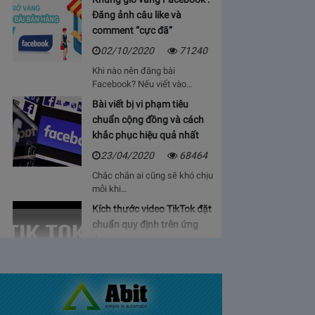
Đăng ảnh câu like và
comment “cực đã”
02/10/2020
71240
Khi nào nên đăng bài
Facebook? Nếu viết vào…
Bài viết bị vi phạm tiêu
chuẩn cộng đồng và cách
khắc phục hiệu quả nhất
23/04/2020
68464
Chắc chắn ai cũng sẽ khó chịu
mỗi khi…
Kích thước video TikTok đặt
chuẩn quy định trên ứng
dụng
06/05/2020
64930
Bạn sẽ cảm thấy mệt mỏi, vì cứ
phải…
Bảng giá lượt view Youtube