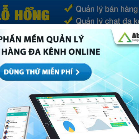
(CURRENT)
SẢN PHẨM
TIN TỨC
BÁ
ếp
Marketing
Mục khác
Quản trị
Về Abi
sản phẩm trong bao lâu?