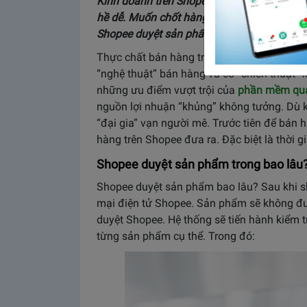
Kinh doanh trên Shopee không phải là khó 
hề dễ. Muốn chốt hàng trăm, hàng nghìn đ
Shopee duyệt sản phẩm trong bao lâu đã n
Thực chất bán hàng trên Shopee vẫn khôn
“nghệ thuật” bán hàng và có “chiến thuật” 
những ưu điểm vượt trội của
phần mềm quả
nguồn lợi nhuận “khủng” không tưởng. Dù kh
“đại gia” vạn người mê. Trước tiên để bán 
hàng trên Shopee đưa ra. Đặc biệt là thời g
Shopee duyệt sản phẩm trong bao lâu
Shopee duyệt sản phẩm bao lâu? Sau khi 
mại điện tử Shopee. Sản phẩm sẽ không đượ
duyệt Shopee. Hệ thống sẽ tiến hành kiểm t
từng sản phẩm cụ thể. Trong đó: