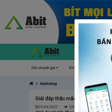
Góc chuyên gia
Khởi Nghiệp
Làm s
Marketing
Giải đáp thắc mắc: Shopee duyệt 
25/04/2022
12697