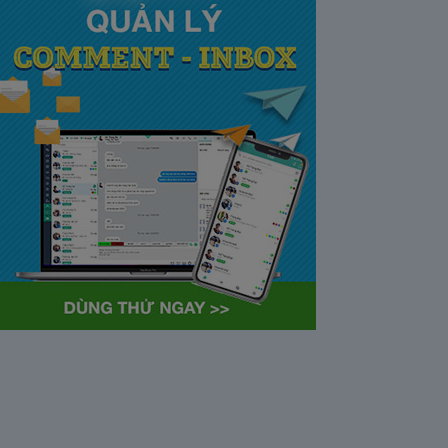
tại Việt Nam và Hoa kỳ mới
nhất 2021
28/05/2020
63372
Khi tham gia chương trình
Partner Program của YouTube,
…
Cách bỏ ẩn trò chuyện trên
Zalo ở thiết bị máy tính và
điện thoại iphone
26/05/2020
62310
Bỏ ẩn cuộc trò chuyện là tính
năng khá…