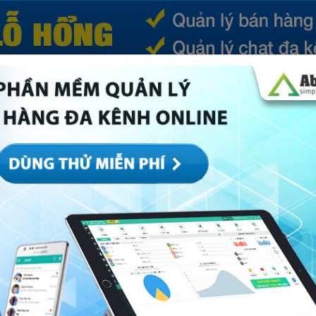
(CURRENT)
SẢN PHẨM
TIN TỨC
BÁ
ếp
Marketing
Mục khác
Quản trị
Về Abi
nline miễn phí hàng đầu hiện nay