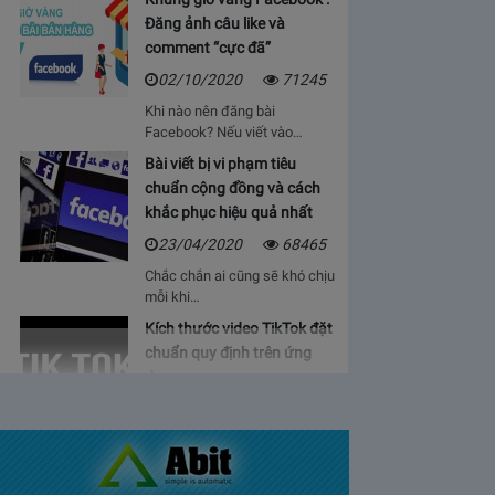
Đăng ảnh câu like và
comment “cực đã”
02/10/2020
71245
Khi nào nên đăng bài
Facebook? Nếu viết vào…
Bài viết bị vi phạm tiêu
chuẩn cộng đồng và cách
khắc phục hiệu quả nhất
23/04/2020
68465
Chắc chắn ai cũng sẽ khó chịu
mỗi khi…
Kích thước video TikTok đặt
chuẩn quy định trên ứng
dụng
06/05/2020
64931
Bạn sẽ cảm thấy mệt mỏi, vì cứ
phải…
Bảng giá lượt view Youtube