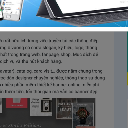
n hình ảnh cho fanpage, website hoặc bất kì kênh
i đọc. Đặc biệt là phần banner cần thiết kế đẹp, hấp
nh doanh. Nếu bạn không muốn tốn tiền thuê dịch vụ
ế banner online miễn phí sau đây nhé.
 rất hữu ích trong việc truyền tải các thông điệp
ững ô vuông có chứa slogan, ký hiệu, logo, thông
 nhất trong trang web, fanpage, shop. Mục đích để
ịch vụ và thu hút khách hàng.
avatar), catalog, card visit,.. được nằm chung trong
ược dân designer chuyên nghiệp, thông thạo sử dụng
ó nhiều phần mềm thiết kế banner online miễn phí
ốn thêm tiền, tốn thời gian mà vẫn có banner đẹp.