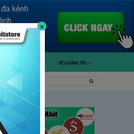
×
O GIÁ
HỖ TRỢ
VỀ CHÚNG TÔI
t
Tìm
Tìm
kiếm
kiếm: