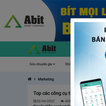
Góc chuyên gia
Khởi Nghiệp
Làm s
Marketing
Top các công cụ thiết kế banner o
25/04/2022
4006