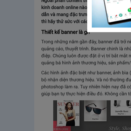
Ngoài phần content thì không thể thiếu phầ
kinh doanh online nào khác để thu hút ngườ
dẫn và mang đặc trưng của thương hiệu ki
thì hãy thử sức với các top công cụ thiết k
Thiết kế banner là gì?
Trong những năm gần đây, banner đã trở nên
quảng cáo, thuyết trình. Banner chinh là nh
điệp. Chúng luôn được đặt ở vị trí bắt mắt
quảng bá hình ảnh thương hiệu, sản phẩm/d
Các hình ảnh đặc biệt như banner, ảnh bìa (
bộ nhận diện thương hiệu. Và nó thường đ
photoshop làm ra. Tuy nhiên hiện nay đã c
giúp bạn tự thực hiện điều đó. Không cần t