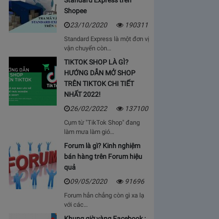
Standard Express trên
Shopee
23/10/2020
190311
Standard Express là một đơn vị
vận chuyển còn…
TIKTOK SHOP LÀ GÌ?
HƯỚNG DẪN MỞ SHOP
TRÊN TIKTOK CHI TIẾT
NHẤT 2022!
26/02/2022
137100
Cụm từ "TikTok Shop" đang
làm mưa làm gió…
Forum là gì? Kinh nghiệm
bán hàng trên Forum hiệu
quả
09/05/2020
91696
Forum hẳn chẳng còn gì xa lạ
với các…
Khung giờ vàng Facebook :