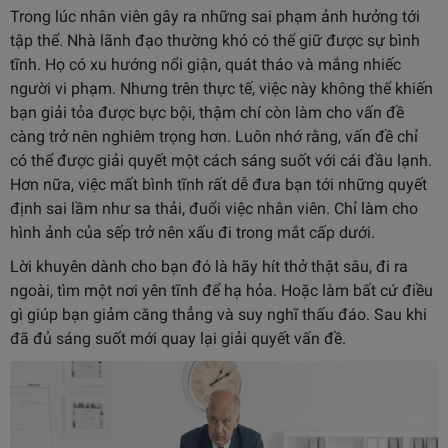
Trong lúc nhân viên gây ra những sai phạm ảnh hưởng tới
tập thể. Nhà lãnh đạo thường khó có thể giữ được sự bình
tĩnh. Họ có xu hướng nổi giận, quát tháo và mắng nhiếc
người vi phạm. Nhưng trên thực tế, việc này không thể khiến
bạn giải tỏa được bực bội, thậm chí còn làm cho vấn đề
càng trở nên nghiêm trọng hơn. Luôn nhớ rằng, vấn đề chỉ
có thể được giải quyết một cách sáng suốt với cái đầu lạnh.
Hơn nữa, việc mất bình tĩnh rất dễ đưa bạn tới những quyết
định sai lầm như sa thải, đuổi việc nhân viên. Chỉ làm cho
hình ảnh của sếp trở nên xấu đi trong mắt cấp dưới.
Lời khuyên dành cho bạn đó là hãy hít thở thật sâu, đi ra
ngoài, tìm một nơi yên tĩnh để hạ hỏa. Hoặc làm bất cứ điều
gì giúp bạn giảm căng thẳng và suy nghĩ thấu đáo. Sau khi
đã đủ sáng suốt mới quay lại giải quyết vấn đề.