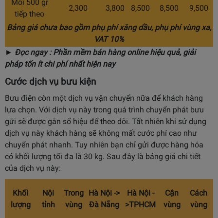
Mỗi 500 gr
2,300
3,800
8,500
8,500
9,500
tiếp theo
Bảng giá chưa bao gồm phụ phí xăng dầu, phụ phí vùng xa,
VAT 10%
►
Đọc ngay :
Phần mềm bán hàng online hiệu quả
, giải
pháp tốn ít chi phí nhất hiện nay
Cước dịch vụ bưu kiện
Bưu điện còn một dịch vụ vận chuyển nữa để khách hàng
lựa chọn. Với dịch vụ này trong quá trình chuyển phát bưu
gửi sẽ được gắn số hiệu để theo dõi. Tất nhiên khi sử dụng
dịch vụ này khách hàng sẽ không mất cước phí cao như
chuyển phát nhanh. Tuy nhiên bạn chỉ gửi được hàng hóa
có khối lượng tối đa là 30 kg. Sau đây là bảng giá chi tiết
của dịch vụ này:
Khối
Nội
Trong
Hà Nội ->
Hà Nội -
Cận
Cách
lượng
tỉnh
vùng
Đà Nẵng
>TPHCM
vùng
vùng