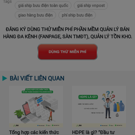
Tags
giá ship bưu điện toàn quốc
giá ship vnpost
giao hàng bưu điện
phí ship bưu điện
ĐĂNG KÝ DÙNG THỬ MIỄN PHÍ PHẦN MỀM QUẢN LÝ BÁN
HÀNG ĐA KÊNH (FANPAGE, SÀN TMĐT), QUẢN LÝ TỒN KHO.
BÀI VIẾT LIÊN QUAN
Tổng hợp các kiến thức
HDPE là gì? “Đầu tư