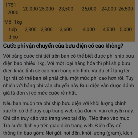
1751 –
20,000
25,000
23,500
26,000
24,000
26,500
2000
Mỗi 1kg
tiếp
2,800
2,800
3,600
4,000
4,500
5,000
theo
Cước phí vận chuyển của bưu điện có cao không?
Với bảng cước chi tiết trên bạn có thể biết được phí ship bưu
điện bao nhiêu 1kg. Với một loại hàng hóa thì phí ship bưu
điện khác tỉnh sẽ cao hơn trong nội tỉnh. Và dù chỉ tăng lên
1gr rất có thể bạn sẽ phải chịu một mức phí cao hơn rồi. Tuy
nhiên với bảng phí vận chuyển này Bưu điện vẫn được đánh
giá là đơn vị có mức cước rẻ nhất.
Nếu bạn muốn tra phí ship bưu điện với khối lượng chính
xác thì có thể truy cập trang web của đơn vị vận chuyển này.
Chỉ cần truy cập vào trang web tại đây. Tiếp theo vào mục
Tra cước dịch vụ trên giao diện trang web. Điền đầy đủ
thông tin bao gồm: Nơi gửi, nơi đến, khối lượng (gram), kích