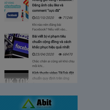
Đăng ảnh câu like và
comment “cực đã”
02/10/2020
71246
Khi nào nên đăng bài
Facebook? Nếu viết vào…
Bài viết bị vi phạm tiêu
chuẩn cộng đồng và cách
khắc phục hiệu quả nhất
23/04/2020
68470
Chắc chắn ai cũng sẽ khó chịu
mỗi khi…
Kích thước video TikTok đặt
chuẩn quy định trên ứng
dụng
06/05/2020
64936
Bạn sẽ cảm thấy mệt mỏi, vì cứ
phải…
Bảng giá lượt view Youtube