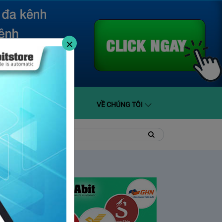
×
O GIÁ
HỖ TRỢ
VỀ CHÚNG TÔI
t
Tìm
Tìm
kiếm
kiếm: