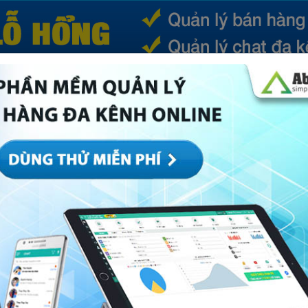
(CURRENT)
SẢN PHẨM
TIN TỨC
BÁ
ếp
Marketing
Mục khác
Quản trị
Về Abi
hách hàng tiềm năng không hề khó