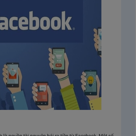
h là nguồn tài nguyên hái ra tiền từ Facebook. Một số