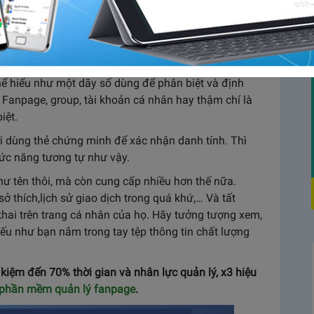
book có thể quản lý và phân biệt giữa hàng triệu tài
ó được quản lý thông qua UID. Nếu bạn đang thắc
ng ta cùng đi giải đáp ở bài viết sau đây nhé.
thể hiểu như một dãy số dùng để phân biệt và định
 Fanpage, group, tài khoản cá nhân hay thậm chí là
iệt.
i dùng thẻ chứng minh để xác nhận danh tính. Thì
ức năng tương tự như vậy.
hư tên thôi, mà còn cung cấp nhiều hơn thế nữa.
sở thích,lịch sử giao dịch trong quá khứ,… Và tất
hai trên trang cá nhân của họ. Hãy tưởng tượng xem,
nếu như bạn nắm trong tay tệp thông tin chất lượng
 kiệm đến 70% thời gian và nhân lực quản lý, x3 hiệu
phần mềm quản lý fanpage
.