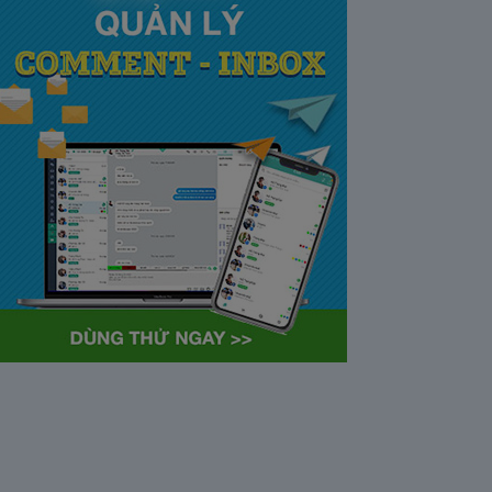
tại Việt Nam và Hoa kỳ mới
nhất 2021
28/05/2020
63383
Khi tham gia chương trình
Partner Program của YouTube,
…
Cách bỏ ẩn trò chuyện trên
Zalo ở thiết bị máy tính và
điện thoại iphone
26/05/2020
62316
Bỏ ẩn cuộc trò chuyện là tính
năng khá…