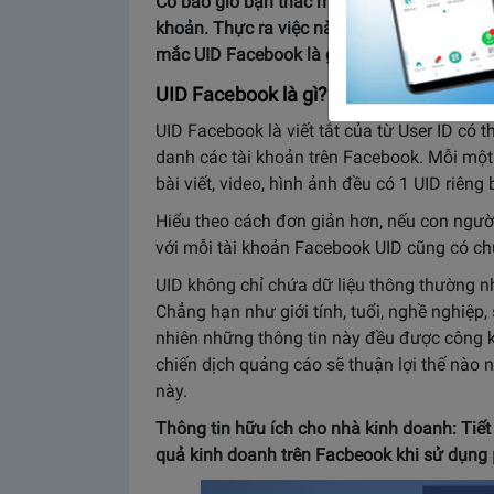
Có bao giờ bạn thắc mắc, làm cách nào Face
khoản. Thực ra việc này không hề khó vì n
mắc UID Facebook là gì thì ngay bây giờ chú
UID Facebook là gì?
UID Facebook là viết tắt của từ User ID có 
danh các tài khoản trên Facebook. Mỗi một
bài viết, video, hình ảnh đều có 1 UID riêng b
Hiểu theo cách đơn giản hơn, nếu con ngườ
với mỗi tài khoản Facebook UID cũng có ch
UID không chỉ chứa dữ liệu thông thường n
Chẳng hạn như giới tính, tuổi, nghề nghiệp, 
nhiên những thông tin này đều được công k
chiến dịch quảng cáo sẽ thuận lợi thế nào 
này.
Thông tin hữu ích cho nhà kinh doanh: Tiết
quả kinh doanh trên Facbeook khi sử dụng