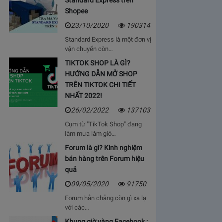
Standard Express trên
Shopee
23/10/2020
190314
Standard Express là một đơn vị
vận chuyển còn…
TIKTOK SHOP LÀ GÌ?
HƯỚNG DẪN MỞ SHOP
TRÊN TIKTOK CHI TIẾT
NHẤT 2022!
26/02/2022
137103
Cụm từ "TikTok Shop" đang
làm mưa làm gió…
Forum là gì? Kinh nghiệm
bán hàng trên Forum hiệu
quả
09/05/2020
91750
Forum hẳn chẳng còn gì xa lạ
với các…
Khung giờ vàng Facebook :