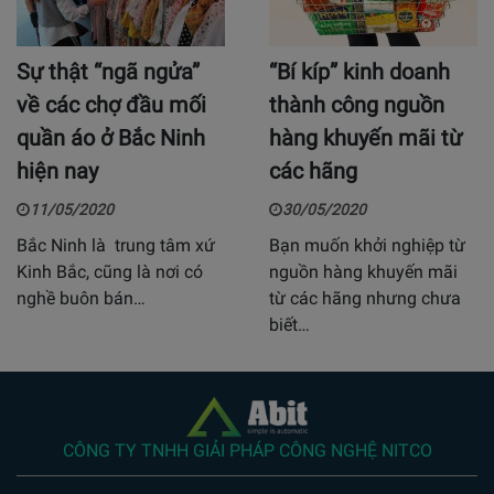
Sự thật “ngã ngửa”
“Bí kíp” kinh doanh
về các chợ đầu mối
thành công nguồn
quần áo ở Bắc Ninh
hàng khuyến mãi từ
hiện nay
các hãng
11/05/2020
30/05/2020
Bắc Ninh là trung tâm xứ
Bạn muốn khởi nghiệp từ
Kinh Bắc, cũng là nơi có
nguồn hàng khuyến mãi
nghề buôn bán…
từ các hãng nhưng chưa
biết…
CÔNG TY TNHH GIẢI PHÁP CÔNG NGHỆ NITCO