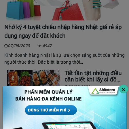
Nhớ kỹ 4 tuyệt chiêu nhập hàng Nhật giá rẻ áp
dụng ngay để đắt khách
07/05/2020
4947
Kinh doanh hàng Nhật là sự lựa chọn sáng suốt của những
người thức thời. Đặc biệt là trong thời…
Tất tần tật những điều
cần biết khi lấy sỉ đồ…
20/05/2020
×
Có nên kinh doanh
kem tươi hay không?
Cần đầu tư…
09/04/2021