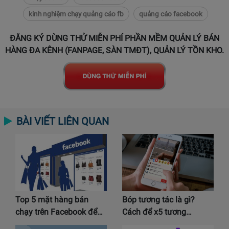
kinh nghiệm chạy quảng cáo fb
quảng cáo facebook
ĐĂNG KÝ DÙNG THỬ MIỄN PHÍ PHẦN MỀM QUẢN LÝ BÁN
HÀNG ĐA KÊNH (FANPAGE, SÀN TMĐT), QUẢN LÝ TỒN KHO.
BÀI VIẾT LIÊN QUAN
Top 5 mặt hàng bán
Bóp tương tác là gì?
chạy trên Facebook để…
Cách để x5 tương…