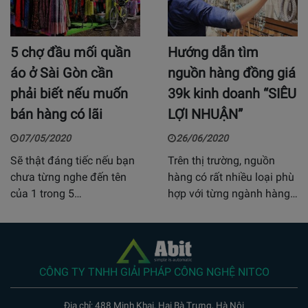
5 chợ đầu mối quần
Hướng dẫn tìm
áo ở Sài Gòn cần
nguồn hàng đồng giá
phải biết nếu muốn
39k kinh doanh “SIÊU
bán hàng có lãi
LỢI NHUẬN”
07/05/2020
26/06/2020
Sẽ thật đáng tiếc nếu bạn
Trên thị trường, nguồn
chưa từng nghe đến tên
hàng có rất nhiều loại phù
của 1 trong 5…
hợp với từng ngành hàng…
CÔNG TY TNHH GIẢI PHÁP CÔNG NGHỆ NITCO
Địa chỉ: 488 Minh Khai, Hai Bà Trưng, Hà Nội