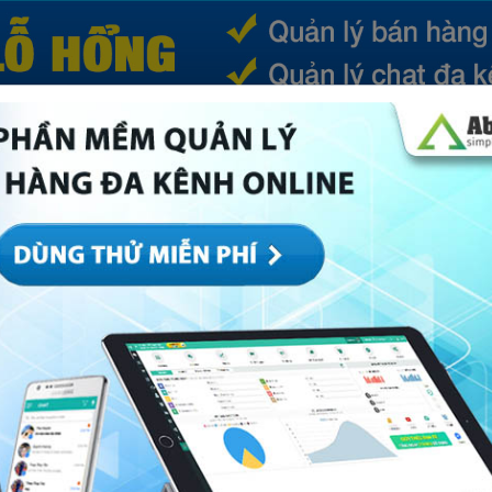
(CURRENT)
SẢN PHẨM
TIN TỨC
BÁ
ếp
Marketing
Mục khác
Quản trị
Về Abi
 sản phẩm bán chạy trên Shopee