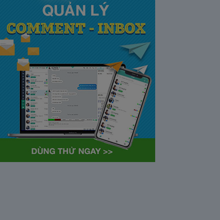
tại Việt Nam và Hoa kỳ mới
nhất 2021
28/05/2020
63393
Khi tham gia chương trình
Partner Program của YouTube,
…
Cách bỏ ẩn trò chuyện trên
Zalo ở thiết bị máy tính và
điện thoại iphone
26/05/2020
62325
Bỏ ẩn cuộc trò chuyện là tính
năng khá…