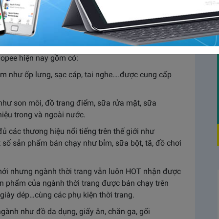
 doanh là một trong những lý do khiến shop và các
ee. Bài viết dưới đây sẽ giải đáp các thông tin liên
pee mà chúng tôi đã sưu tầm được.
ất trên Shopee hiện nay?
opee hiện nay gồm có:
ẩm như ốp lưng, sạc cáp, tai nghe….được cung cấp
ư son môi, đồ trang điểm, sữa rửa mặt, sữa
iệu trong và ngoài nước.
ủ các thương hiệu nổi tiếng trên thế giới như
 số sản phẩm bán chạy như bỉm, sữa bột, tã, đồ chơi
n mới nhưng ngành thời trang vẫn luôn HOT nhận được
n phẩm của ngành thời trang được bán chạy trên
iày dép…cùng các phụ kiện thời trang.
gành như đồ da dụng, giấy ăn, chăn ga, gối