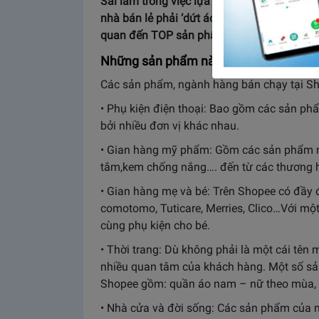
Sai lầm trong việc lựa chọn sản phẩm kinh
nhà bán lẻ phải ‘dứt áo ra đi” khỏi sàn Shop
quan đến TOP sản phẩm bán chạy trên Sho
Những sản phẩm nào đang bán chạy nh
Các sản phẩm, ngành hàng bán chạy tại Sh
• Phụ kiện điện thoại: Bao gồm các sản ph
bởi nhiều đơn vị khác nhau.
• Gian hàng mỹ phẩm: Gồm các sản phẩm nh
tắm,kem chống nắng…. đến từ các thương h
• Gian hàng mẹ và bé: Trên Shopee có đầy đ
comotomo, Tuticare, Merries, Clico…Với một
cùng phụ kiện cho bé.
• Thời trang: Dù không phải là một cái tê
nhiều quan tâm của khách hàng. Một số sả
Shopee gồm: quần áo nam – nữ theo mùa, g
• Nhà cửa và đời sống: Các sản phẩm của n