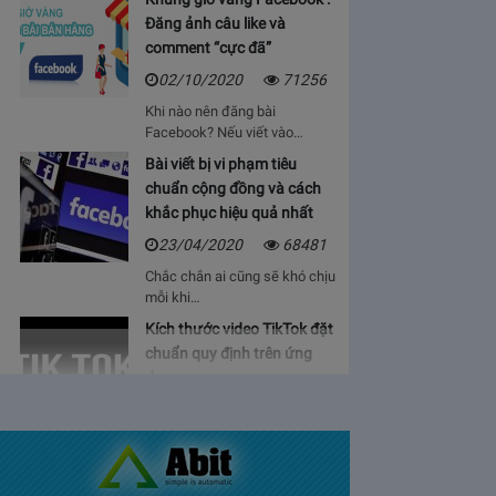
Đăng ảnh câu like và
comment “cực đã”
02/10/2020
71256
Khi nào nên đăng bài
Facebook? Nếu viết vào…
Bài viết bị vi phạm tiêu
chuẩn cộng đồng và cách
khắc phục hiệu quả nhất
23/04/2020
68481
Chắc chắn ai cũng sẽ khó chịu
mỗi khi…
Kích thước video TikTok đặt
chuẩn quy định trên ứng
dụng
06/05/2020
64944
Bạn sẽ cảm thấy mệt mỏi, vì cứ
phải…
Bảng giá lượt view Youtube