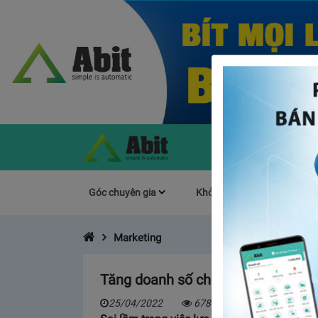
Góc chuyên gia
Khởi Nghiệp
Làm s
Marketing
Tăng doanh số chóng mặt nhờ TOP
25/04/2022
6789