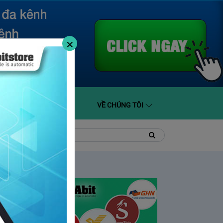
×
O GIÁ
HỖ TRỢ
VỀ CHÚNG TÔI
t
Tìm
Tìm
kiếm
kiếm: