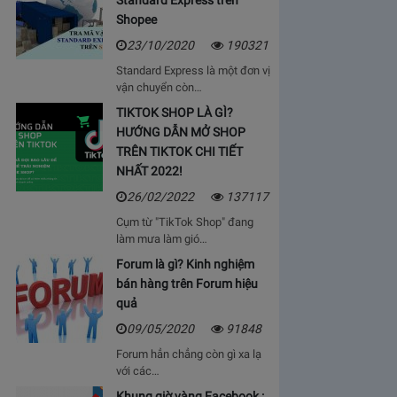
Standard Express trên
Shopee
23/10/2020
190321
Standard Express là một đơn vị
vận chuyển còn…
TIKTOK SHOP LÀ GÌ?
HƯỚNG DẪN MỞ SHOP
TRÊN TIKTOK CHI TIẾT
NHẤT 2022!
26/02/2022
137117
Cụm từ "TikTok Shop" đang
làm mưa làm gió…
Forum là gì? Kinh nghiệm
bán hàng trên Forum hiệu
quả
09/05/2020
91848
Forum hẳn chẳng còn gì xa lạ
với các…
Khung giờ vàng Facebook :