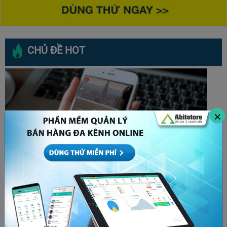
CHỦ ĐỀ HOT
×
Bóp tương tác là gì? Cách để x5 tương tác bất
chấp thuật toán Facebook