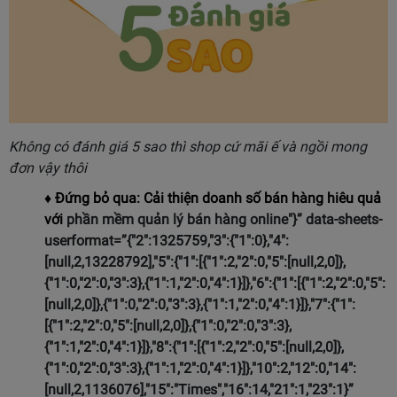
Không có đánh giá 5 sao thì shop cứ mãi ế và ngồi mong
đơn vậy thôi
♦
Đứng bỏ qua: Cải thiện doanh số bán hàng hiêu quả
với
phần mềm quản lý bán hàng online"}” data-sheets-
userformat=”{"2":1325759,"3":{"1":0},"4":
[null,2,13228792],"5":{"1":[{"1":2,"2":0,"5":[null,2,0]},
{"1":0,"2":0,"3":3},{"1":1,"2":0,"4":1}]},"6":{"1":[{"1":2,"2":0,"5":
[null,2,0]},{"1":0,"2":0,"3":3},{"1":1,"2":0,"4":1}]},"7":{"1":
[{"1":2,"2":0,"5":[null,2,0]},{"1":0,"2":0,"3":3},
{"1":1,"2":0,"4":1}]},"8":{"1":[{"1":2,"2":0,"5":[null,2,0]},
{"1":0,"2":0,"3":3},{"1":1,"2":0,"4":1}]},"10":2,"12":0,"14":
[null,2,1136076],"15":"Times","16":14,"21":1,"23":1}”