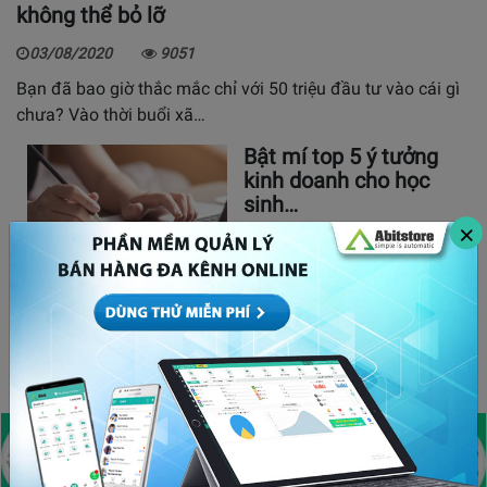
không thể bỏ lỡ
03/08/2020
9051
Bạn đã bao giờ thắc mắc chỉ với 50 triệu đầu tư vào cái gì
chưa? Vào thời buổi xã…
Bật mí top 5 ý tưởng
kinh doanh cho học
sinh…
×
30/05/2020
Khởi nghiệp cần gì?
Những điều bạn phải
làm để có…
22/06/2020