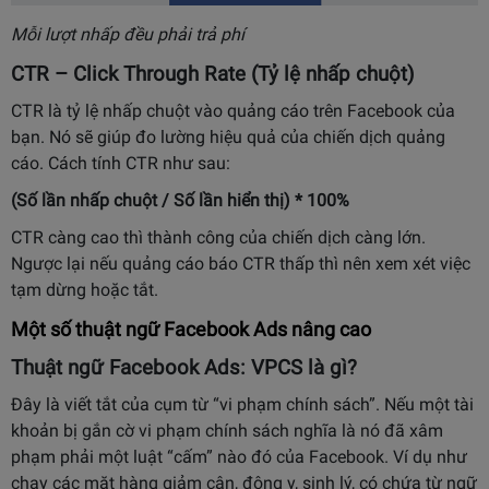
Mỗi lượt nhấp đều phải trả phí
CTR – Click Through Rate (Tỷ lệ nhấp chuột)
CTR là tỷ lệ nhấp chuột vào quảng cáo trên Facebook của
bạn. Nó sẽ giúp đo lường hiệu quả của chiến dịch quảng
cáo. Cách tính CTR như sau:
(Số lần nhấp chuột / Số lần hiển thị) * 100%
CTR càng cao thì thành công của chiến dịch càng lớn.
Ngược lại nếu quảng cáo báo CTR thấp thì nên xem xét việc
tạm dừng hoặc tắt.
Một số thuật ngữ Facebook Ads nâng cao
Thuật ngữ Facebook Ads: VPCS là gì?
Đây là viết tắt của cụm từ “vi phạm chính sách”. Nếu một tài
khoản bị gắn cờ vi phạm chính sách nghĩa là nó đã xâm
phạm phải một luật “cấm” nào đó của Facebook. Ví dụ như
chạy các mặt hàng giảm cân, đông y, sinh lý, có chứa từ ngữ