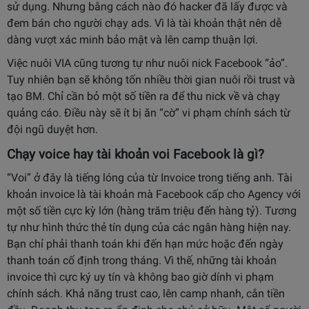
sử dụng. Nhưng bằng cách nào đó hacker đã lấy được và
đem bán cho người chạy ads. Vì là tài khoản thật nên dễ
dàng vượt xác minh bảo mật và lên camp thuận lợi.
Việc nuôi VIA cũng tương tự như nuôi nick Facebook “ảo”.
Tuy nhiên bạn sẽ không tốn nhiều thời gian nuôi rồi trust và
tạo BM. Chỉ cần bỏ một số tiền ra để thu nick về và chạy
quảng cáo. Điều này sẽ ít bị ăn “cờ” vi phạm chính sách từ
đội ngũ duyệt hơn.
Chạy voice hay t
ài khoản voi Facebook
là gì?
“Voi” ở đây là tiếng lóng của từ Invoice trong tiếng anh. Tài
khoản invoice là tài khoản mà Facebook cấp cho Agency với
một số tiền cực kỳ lớn (hàng trăm triệu đến hàng tỷ). Tương
tự như hình thức thẻ tín dụng của các ngân hàng hiện nay.
Bạn chỉ phải thanh toán khi đến hạn mức hoặc đến ngày
thanh toán cố định trong tháng. Vì thế, những tài khoản
invoice thì cực ký uy tín và không bao giờ dính vi phạm
chính sách. Khả năng trust cao, lên camp nhanh, cắn tiền