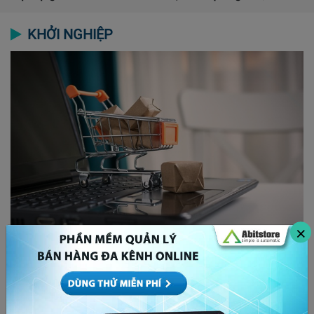
KHỞI NGHIỆP
×
Học kinh doanh online tại nhà – 8 ý tưởng kinh
doanh online hiệu quả
03/07/2020
4076