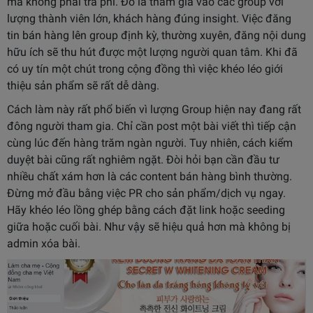
mà không phải trả phí. Đó là tham gia vào các group với
lượng thành viên lớn, khách hàng đúng insight. Việc đăng
tin bán hàng lên group định kỳ, thường xuyên, đăng nội dung
hữu ích sẽ thu hút được một lượng người quan tâm. Khi đã
có uy tín một chút trong cộng đồng thì việc khéo léo giới
thiệu sản phẩm sẽ rất dễ dàng.
Cách làm này rất phổ biến vì lượng Group hiện nay đang rất
đông người tham gia. Chỉ cần post một bài viết thì tiếp cận
cùng lúc đến hàng trăm ngàn người. Tuy nhiên, cách kiểm
duyệt bài cũng rất nghiêm ngặt. Đòi hỏi bạn cần đầu tư
nhiều chất xám hơn là các content bán hàng bình thường.
Đừng mở đầu bằng việc PR cho sản phẩm/dịch vụ ngay.
Hãy khéo léo lồng ghép bằng cách đặt link hoặc seeding
giữa hoặc cuối bài. Như vậy sẽ hiệu quả hơn mà không bị
admin xóa bài.