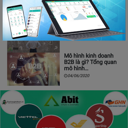
Làm sao để kinh doanh online tại nhà hiệu quả? Những ý
tưởng hay mặt hàng nào kinh doanh online…
Mở đại lý sữa cần bao
nhiêu vốn là đủ? |…
03/04/2021
Mô hình kinh doanh
B2B là gì? Tổng quan
mô hình…
04/06/2020