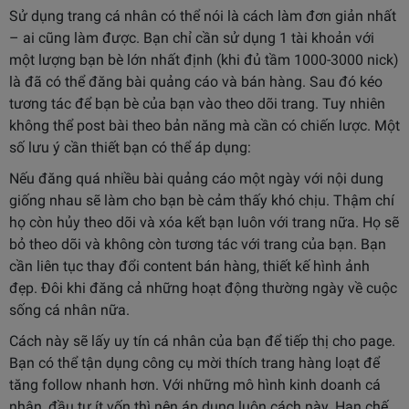
Sử dụng trang cá nhân có thể nói là cách làm đơn giản nhất
– ai cũng làm được. Bạn chỉ cần sử dụng 1 tài khoản với
một lượng bạn bè lớn nhất định (khi đủ tầm 1000-3000 nick)
là đã có thể đăng bài quảng cáo và bán hàng. Sau đó kéo
tương tác để bạn bè của bạn vào theo dõi trang. Tuy nhiên
không thể post bài theo bản năng mà cần có chiến lược. Một
số lưu ý cần thiết bạn có thể áp dụng:
Nếu đăng quá nhiều bài quảng cáo một ngày với nội dung
giống nhau sẽ làm cho bạn bè cảm thấy khó chịu. Thậm chí
họ còn hủy theo dõi và xóa kết bạn luôn với trang nữa. Họ sẽ
bỏ theo dõi và không còn tương tác với trang của bạn. Bạn
cần liên tục thay đổi content bán hàng, thiết kế hình ảnh
đẹp. Đôi khi đăng cả những hoạt động thường ngày về cuộc
sống cá nhân nữa.
Cách này sẽ lấy uy tín cá nhân của bạn để tiếp thị cho page.
Bạn có thể tận dụng công cụ mời thích trang hàng loạt để
tăng follow nhanh hơn. Với những mô hình kinh doanh cá
nhân, đầu tư ít vốn thì nên áp dụng luôn cách này. Hạn chế