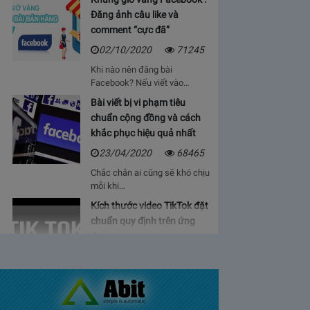
Đăng ảnh câu like và
comment “cực đã”
02/10/2020
71245
Khi nào nên đăng bài
Facebook? Nếu viết vào…
Bài viết bị vi phạm tiêu
chuẩn cộng đồng và cách
khắc phục hiệu quả nhất
23/04/2020
68465
Chắc chắn ai cũng sẽ khó chịu
mỗi khi…
Kích thước video TikTok đặt
chuẩn quy định trên ứng
dụng
06/05/2020
64931
Bạn sẽ cảm thấy mệt mỏi, vì cứ
phải…
Bảng giá lượt view Youtube