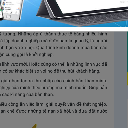
ười nhắc đến trong những năm gần đây. Nhất là trong
nk – Thương vụ bạc tỷ. Vậy liệu bạn đã hiểu hết khởi
ãy cùng tìm hiểu trong bài viết này nhé.
ch gì cho mình và xã hội?
g ý tưởng. Những ấp ủ thành thực tế bằng nhiều hình
à lập doanh nghiệp mà ở đó bạn là quản lý, là người
ính bạn và xã hội. Quá trình kinh doanh mua bán các
n cũng gọi là khởi nghiệp.
g lĩnh vực mới. Hoặc cũng có thể là những lĩnh vực đã
 có sự khác biệt so với họ để thu hút khách hàng.
ẽ giúp bạn tạo ra thu nhập cho chính bản thân mình.
h nghiệp của mình theo hướng mà mình muốn. Giúp bản
n các kĩ năng của bản thân.
hiều công ăn việc làm, giải quyết vấn đề thất nghiệp.
Hạn chế được những tệ nạn xã hội, và đưa đất nước