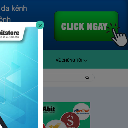
×
O GIÁ
HỖ TRỢ
VỀ CHÚNG TÔI
t
Tìm
Tìm
kiếm
kiếm: