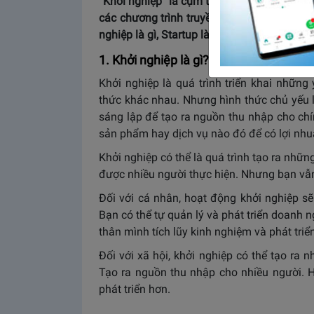
“Khởi nghiệp” là cụm từ mà được nhiều ng
các chương trình truyền hình như Shark Ta
nghiệp là gì, Startup là gì chưa? Chúng ta h
1. Khởi nghiệp là gì? Khởi nghiệp giúp í
Khởi nghiệp là quá trình triển khai nhữn
thức khác nhau. Nhưng hình thức chủ yếu l
sáng lập để tạo ra nguồn thu nhập cho ch
sản phẩm hay dịch vụ nào đó để có lợi nhuậ
Khởi nghiệp có thể là quá trình tạo ra nhữn
được nhiều người thực hiện. Nhưng bạn vẫn
Đối với cá nhân, hoạt động khởi nghiệp s
Bạn có thể tự quản lý và phát triển doan
thân mình tích lũy kinh nghiệm và phát triể
Đối với xã hội, khởi nghiệp có thể tạo ra n
Tạo ra nguồn thu nhập cho nhiều người. 
phát triển hơn.