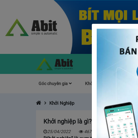
Góc chuyên gia
Khởi Nghiệp
Làm s
Khởi Nghiệp
Khởi nghiệp là gì? Bật mí 5 ý tưởn
25/04/2022
4671