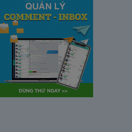
tại Việt Nam và Hoa kỳ mới
nhất 2021
28/05/2020
63372
Khi tham gia chương trình
Partner Program của YouTube,
…
Cách bỏ ẩn trò chuyện trên
Zalo ở thiết bị máy tính và
điện thoại iphone
26/05/2020
62311
Bỏ ẩn cuộc trò chuyện là tính
năng khá…