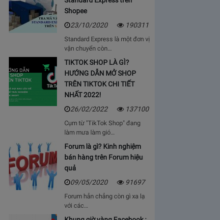
Standard Express trên
Shopee
23/10/2020
190311
Standard Express là một đơn vị
vận chuyển còn…
TIKTOK SHOP LÀ GÌ?
HƯỚNG DẪN MỞ SHOP
TRÊN TIKTOK CHI TIẾT
NHẤT 2022!
26/02/2022
137100
Cụm từ "TikTok Shop" đang
làm mưa làm gió…
Forum là gì? Kinh nghiệm
bán hàng trên Forum hiệu
quả
09/05/2020
91697
Forum hẳn chẳng còn gì xa lạ
với các…
Khung giờ vàng Facebook :