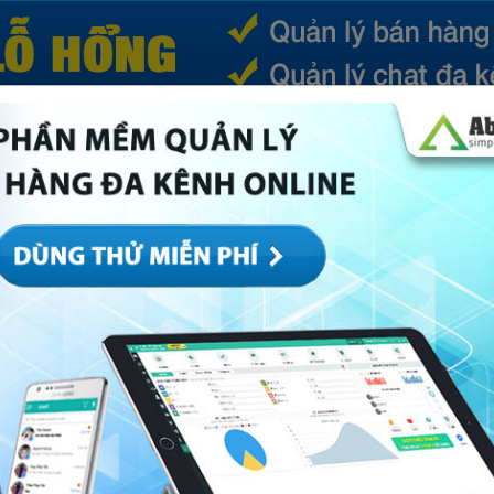
(CURRENT)
SẢN PHẨM
TIN TỨC
BÁ
ếp
Marketing
Mục khác
Quản trị
Về Abi
g khởi nghiệp hay nhất 2021