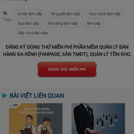
bí kíp làm sếp
Bí quyết làm sếp
Học cách làm sếp
Tags
học làm sếp
Kỹ năng làm sếp
làm sếp
Sếp và nhân viên
ĐĂNG KÝ DÙNG THỬ MIỄN PHÍ PHẦN MỀM QUẢN LÝ BÁN
HÀNG ĐA KÊNH (FANPAGE, SÀN TMĐT), QUẢN LÝ TỒN KHO.
BÀI VIẾT LIÊN QUAN