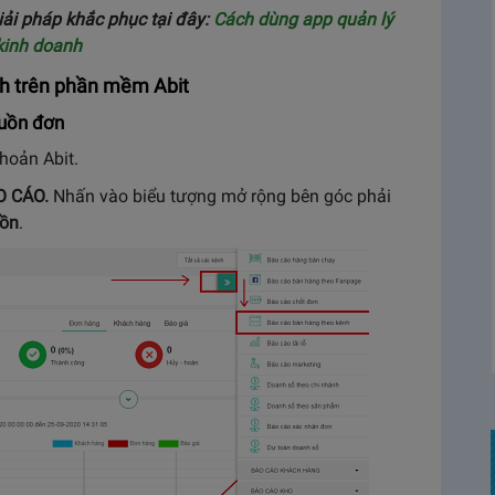
iải pháp khắc phục tại đây:
Cách dùng app quản lý
kinh doanh
h trên phần mềm Abit
uồn đơn
hoản Abit.
O CÁO.
Nhấn vào biểu tượng mở rộng bên góc phải
uồn
.