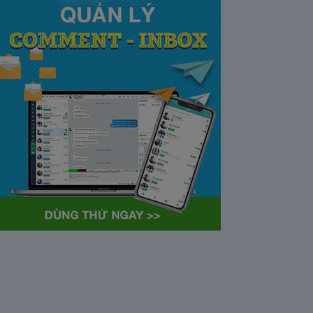
tại Việt Nam và Hoa kỳ mới
nhất 2021
28/05/2020
63390
Khi tham gia chương trình
Partner Program của YouTube,
…
Cách bỏ ẩn trò chuyện trên
Zalo ở thiết bị máy tính và
điện thoại iphone
26/05/2020
62320
Bỏ ẩn cuộc trò chuyện là tính
năng khá…