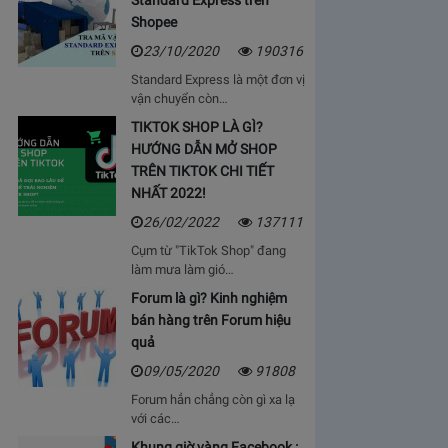
Standard Express trên
Shopee
23/10/2020
190316
Standard Express là một đơn vị
vận chuyển còn…
TIKTOK SHOP LÀ GÌ?
HƯỚNG DẪN MỞ SHOP
TRÊN TIKTOK CHI TIẾT
NHẤT 2022!
26/02/2022
137111
Cụm từ "TikTok Shop" đang
làm mưa làm gió…
Forum là gì? Kinh nghiệm
bán hàng trên Forum hiệu
quả
09/05/2020
91808
Forum hẳn chẳng còn gì xa lạ
với các…
Khung giờ vàng Facebook :