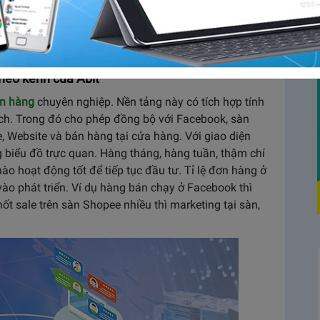
g nếu như bạn chỉ muốn kinh doanh mô hình nhỏ lẻ.
n nhiều kênh thì lại là câu chuyện rất khác. Nếu
ênh của phần mềm Abit thì tình hình quản lý sẽ phức
theo kênh của Abit
n hàng
chuyên nghiệp. Nền tảng này có tích hợp tính
ch. Trong đó cho phép đồng bộ với Facebook, sàn
, Website và bán hàng tại cửa hàng. Với giao diện
 biểu đồ trực quan. Hàng tháng, hàng tuần, thậm chí
o hoạt động tốt để tiếp tục đầu tư. Tỉ lệ đơn hàng ở
vào phát triển. Ví dụ hàng bán chạy ở Facebook thì
hốt sale trên sàn Shopee nhiều thì marketing tại sàn,