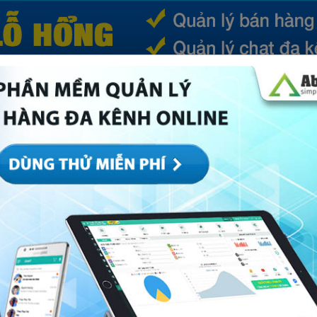
(CURRENT)
SẢN PHẨM
TIN TỨC
BÁ
ếp
Marketing
Mục khác
Quản trị
Về Abi
 báo cáo bán hàng theo kênh trên Abit