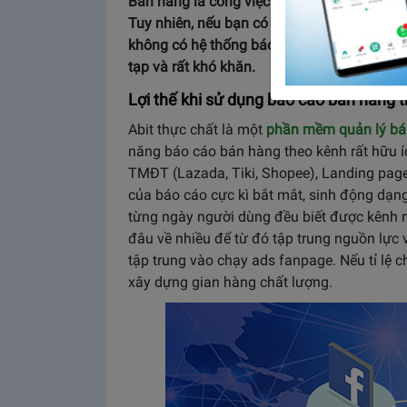
Bán hàng là công việc đơn giản? Sẽ là đún
Tuy nhiên, nếu bạn có ý định kinh doanh trê
không có hệ thống báo cáo bán hàng theo k
tạp và rất khó khăn.
Lợi thế khi sử dụng báo cáo bán hàng 
Abit thực chất là một
phần mềm quản lý bá
năng báo cáo bán hàng theo kênh rất hữu í
TMĐT (Lazada, Tiki, Shopee), Landing page
của báo cáo cực kì bắt mắt, sinh động dạng
từng ngày người dùng đều biết được kênh nà
đâu về nhiều để từ đó tập trung nguồn lực 
tập trung vào chạy ads fanpage. Nếu tỉ lệ c
xây dựng gian hàng chất lượng.