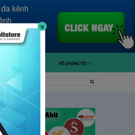
×
O GIÁ
HỖ TRỢ
VỀ CHÚNG TÔI
t
Tìm
Tìm
kiếm
kiếm: