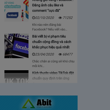
Đăng ảnh câu like và
comment “cực đã”
02/10/2020
71252
Khi nào nên đăng bài
Facebook? Nếu viết vào…
Bài viết bị vi phạm tiêu
chuẩn cộng đồng và cách
khắc phục hiệu quả nhất
23/04/2020
68477
Chắc chắn ai cũng sẽ khó chịu
mỗi khi…
Kích thước video TikTok đặt
chuẩn quy định trên ứng
dụng
06/05/2020
64939
Bạn sẽ cảm thấy mệt mỏi, vì cứ
phải…
Bảng giá lượt view Youtube