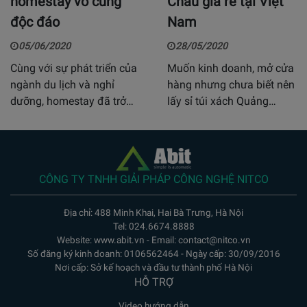
homestay vô cùng
Châu giá rẻ tại Việt
độc đáo
Nam
05/06/2020
28/05/2020
Cùng với sự phát triển của
Muốn kinh doanh, mở cửa
ngành du lịch và nghỉ
hàng nhưng chưa biết nên
dưỡng, homestay đã trở…
lấy sỉ túi xách Quảng…
CÔNG TY TNHH GIẢI PHÁP CÔNG NGHỆ NITCO
Địa chỉ: 488 Minh Khai, Hai Bà Trưng, Hà Nội
Tel: 024.6674.8888
Website: www.abit.vn - Email: contact@nitco.vn
Số đăng ký kinh doanh: 0106562464 - Ngày cấp: 30/09/2016
Nơi cấp: Sở kế hoạch và đầu tư thành phố Hà Nội
HỖ TRỢ
Video hướng dẫn