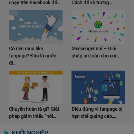
chạy trên Facebook để…
Cách để x5 tương…
Có nên mua like
Messenger nhí – Giải
fanpage? Đâu là nước
pháp an toàn cho con,…
đi…
Chuyển hoàn là gì? Giải
Điêu đứng vì fanpage bị
pháp giảm thiểu “nỗi…
hạn chế quảng cáo,…
KHỞI NGHIỆP