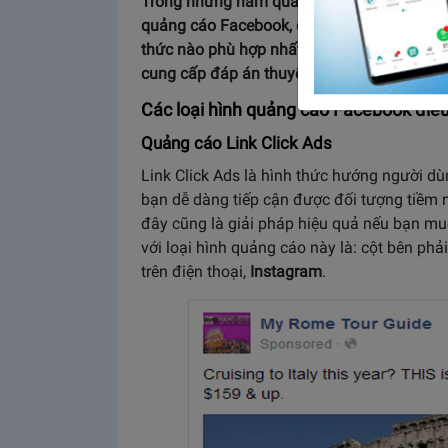
Trong những năm qua, ông hoàng mạng xã hộ
quảng cáo Facebook, để đáp ứng hàng ngà
thức nào phù hợp nhất với doanh nghiệp của
cung cấp đáp án thuyết phục nhất.
Các loại hình quảng cáo Facebook điều
Quảng cáo Link Click Ads
Link Click Ads là hình thức hướng người dù
bạn dễ dàng tiếp cận được đối tượng tiềm nă
đây cũng là giải pháp hiệu quả nếu bạn muố
với loại hình quảng cáo này là: cột bên phải
trên điện thoại,
Instagram
.