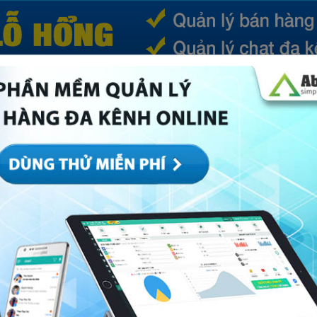
(CURRENT)
SẢN PHẨM
TIN TỨC
BÁ
ếp
Marketing
Mục khác
Quản trị
Về Abi
mang lại hiệu quả tối ưu nhất