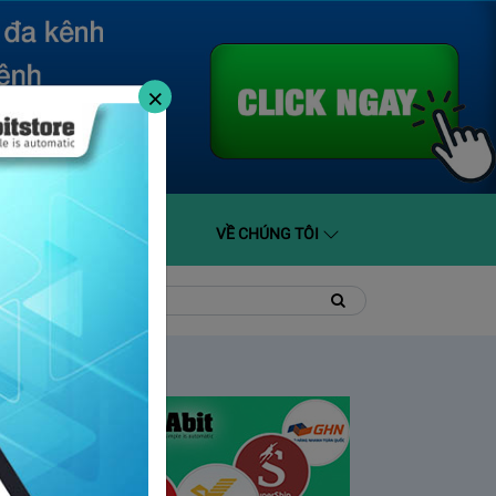
×
O GIÁ
HỖ TRỢ
VỀ CHÚNG TÔI
t
Tìm
Tìm
kiếm
kiếm: