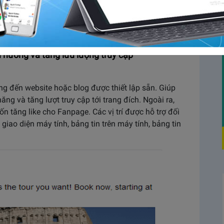
i vẫn không ngừng tối ưu và cải tiến các loại hình
n nhu cầu khác nhau của nhà quảng cáo. Vậy hình
 bạn? Nếu chưa trả lời được, bài viết sau đây sẽ
 hướng và tăng lưu lượng truy cập
ng đến website hoặc blog được thiết lập sẵn. Giúp
ng và tăng lượt truy cập tới trang đích. Ngoài ra,
n tăng like cho Fanpage. Các vị trí được hỗ trợ đối
 giao diện máy tính, bảng tin trên máy tính, bảng tin