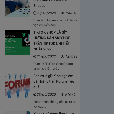
Standard Express trên
Shopee
23/10/2020
190310
Standard Express là một đơn vị
vận chuyển còn…
TIKTOK SHOP LÀ GÌ?
HƯỚNG DẪN MỞ SHOP
TRÊN TIKTOK CHI TIẾT
NHẤT 2022!
26/02/2022
137099
Cụm từ "TikTok Shop" đang
làm mưa làm gió…
Forum là gì? Kinh nghiệm
bán hàng trên Forum hiệu
quả
09/05/2020
91696
Forum hẳn chẳng còn gì xa lạ
với các…
Khung giờ vàng Facebook :