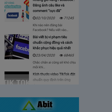
Đăng ảnh câu like và
comment “cực đã”
02/10/2020
71245
Khi nào nên đăng bài
Facebook? Nếu viết vào…
Bài viết bị vi phạm tiêu
chuẩn cộng đồng và cách
khắc phục hiệu quả nhất
23/04/2020
68465
Chắc chắn ai cũng sẽ khó chịu
mỗi khi…
Kích thước video TikTok đặt
chuẩn quy định trên ứng
dụng
06/05/2020
64931
Bạn sẽ cảm thấy mệt mỏi, vì cứ
phải…
Bảng giá lượt view Youtube