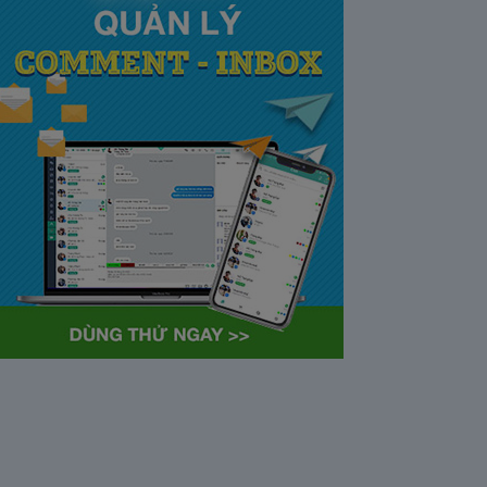
tại Việt Nam và Hoa kỳ mới
nhất 2021
28/05/2020
63372
Khi tham gia chương trình
Partner Program của YouTube,
…
Cách bỏ ẩn trò chuyện trên
Zalo ở thiết bị máy tính và
điện thoại iphone
26/05/2020
62309
Bỏ ẩn cuộc trò chuyện là tính
năng khá…