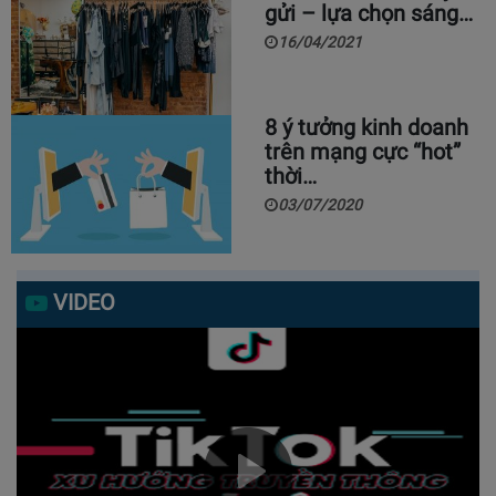
gửi – lựa chọn sáng…
16/04/2021
8 ý tưởng kinh doanh
trên mạng cực “hot”
thời…
03/07/2020
VIDEO