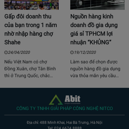
Gấp đôi doanh thu
Nguồn hàng kinh
của bạn trong 1 năm
doanh đồ gia dụng
nhờ nhập hàng chợ
giá sỉ TPHCM lợi
Shahe
nhuận “KHỦNG”
24/04/2020
19/12/2020
Nếu Việt Nam có chợ
Làm sao để chọn được
Đồng Xuân, chợ Tân Bình
nguồn hàng đồ gia dụng
thì ở Trung Quốc, chắc…
vừa thỏa mãn yêu cầu…
CÔNG TY TNHH GIẢI PHÁP CÔNG NGHỆ NITCO
Địa chỉ: 488 Minh Khai, Hai Bà Trưng, Hà Nội
Tel: 024.6674.8888