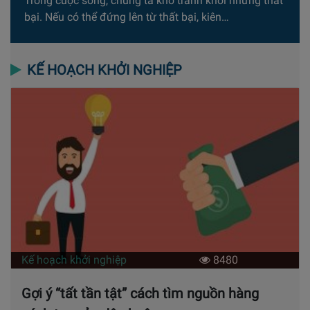
Trong cuộc sống, chúng ta khó tránh khỏi những thất
bại. Nếu có thể đứng lên từ thất bại, kiên…
KẾ HOẠCH KHỞI NGHIỆP
Kế hoạch khởi nghiệp
8480
Gợi ý “tất tần tật” cách tìm nguồn hàng