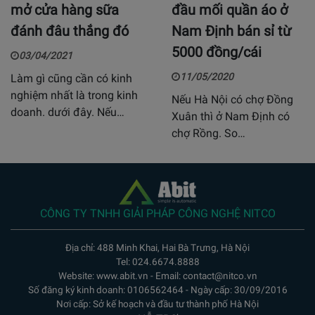
mở cửa hàng sữa
đầu mối quần áo ở
đánh đâu thắng đó
Nam Định bán sỉ từ
5000 đồng/cái
03/04/2021
11/05/2020
Làm gì cũng cần có kinh
nghiệm nhất là trong kinh
Nếu Hà Nội có chợ Đồng
doanh. dưới đây. Nếu…
Xuân thì ở Nam Định có
chợ Rồng. So…
CÔNG TY TNHH GIẢI PHÁP CÔNG NGHỆ NITCO
Địa chỉ: 488 Minh Khai, Hai Bà Trưng, Hà Nội
Tel: 024.6674.8888
Website: www.abit.vn - Email: contact@nitco.vn
Số đăng ký kinh doanh: 0106562464 - Ngày cấp: 30/09/2016
Nơi cấp: Sở kế hoạch và đầu tư thành phố Hà Nội