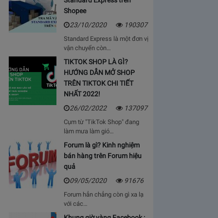
Standard Express trên
Shopee
23/10/2020
190307
Standard Express là một đơn vị
vận chuyển còn…
TIKTOK SHOP LÀ GÌ?
HƯỚNG DẪN MỞ SHOP
TRÊN TIKTOK CHI TIẾT
NHẤT 2022!
26/02/2022
137097
Cụm từ "TikTok Shop" đang
làm mưa làm gió…
Forum là gì? Kinh nghiệm
bán hàng trên Forum hiệu
quả
09/05/2020
91676
Forum hẳn chẳng còn gì xa lạ
với các…
Khung giờ vàng Facebook :