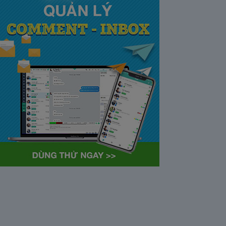
tại Việt Nam và Hoa kỳ mới
nhất 2021
28/05/2020
63372
Khi tham gia chương trình
Partner Program của YouTube,
…
Cách bỏ ẩn trò chuyện trên
Zalo ở thiết bị máy tính và
điện thoại iphone
26/05/2020
62306
Bỏ ẩn cuộc trò chuyện là tính
năng khá…