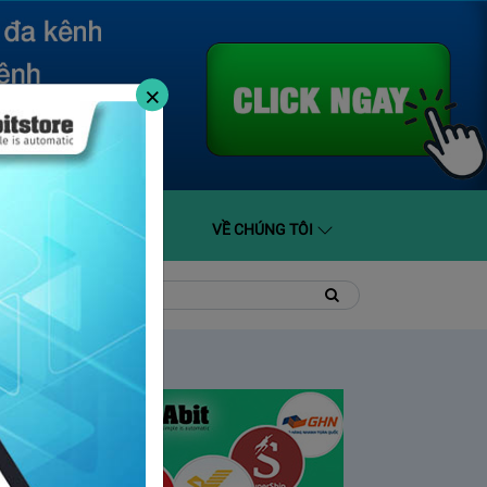
×
O GIÁ
HỖ TRỢ
VỀ CHÚNG TÔI
t
Tìm
Tìm
kiếm
kiếm: