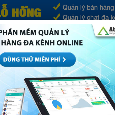
(CURRENT)
SẢN PHẨM
TIN TỨC
BÁ
ếp
Marketing
Mục khác
Quản trị
Về Abi
 thủ đắc lực trong kinh doanh