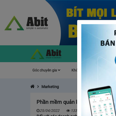
Góc chuyên gia
Khởi Nghiệp
Làm s
Marketing
Phần mềm quản lý sản phẩm – trợ
25/04/2022
13324