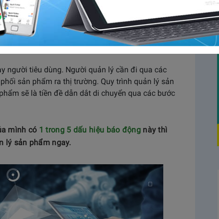
iến dịch kinh doanh tốt nhất cần phải quản lý sản
ả và chính xác. Để làm được điều này, bạn cần
ản phẩm miễn phí. Hãy cùng tìm hiểu phần mềm này
y người tiêu dùng. Người quản lý cần đi qua các
phối sản phẩm ra thị trường. Quy trình quản lý sản
n phẩm sẽ là tiền đề dẫn dắt di chuyển qua các bước
ủa mình có
1 trong 5 dấu hiệu báo động
này thì
n lý sản phẩm ngay.