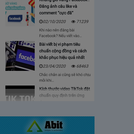
Đăng ảnh câu like và
comment “cực đã”
02/10/2020
71239
Khi nào nên đăng bài
Facebook? Nếu viết vào…
Bài viết bị vi phạm tiêu
chuẩn cộng đồng và cách
khắc phục hiệu quả nhất
23/04/2020
68463
Chắc chắn ai cũng sẽ khó chịu
mỗi khi…
Kích thước video TikTok đặt
chuẩn quy định trên ứng
dụng
06/05/2020
64929
Bạn sẽ cảm thấy mệt mỏi, vì cứ
phải…
Bảng giá lượt view Youtube