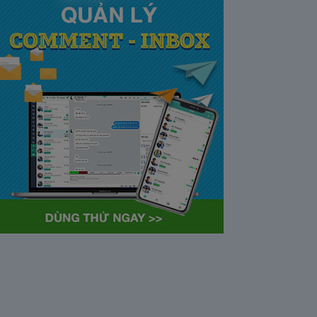
tại Việt Nam và Hoa kỳ mới
nhất 2021
28/05/2020
63359
Khi tham gia chương trình
Partner Program của YouTube,
…
Cách bỏ ẩn trò chuyện trên
Zalo ở thiết bị máy tính và
điện thoại iphone
26/05/2020
62301
Bỏ ẩn cuộc trò chuyện là tính
năng khá…