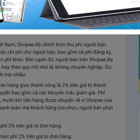
n Shopee thu phí bán hàng. Tin tức này đã làm cho
“chao đảo”. Cuối cùng, sau ba tháng úp mở thì tới
c thu phí với mỗi đơn hàng công. Vậy chủ shop phải
e?
t Nam, Shopee đã chính thức thu phí người bán.
ác chi phí cho người bán, bao gồm cả phí đăng ký,
ản phí khác. Bên cạnh đó, người bán trên Shopee đa
t hay theo quy mô nhỏ lẻ, không chuyên nghiệp. Do
n trái chiều.
ơn hàng giao thành công là 2% trên giá trị thanh
huyển bao gồm cả các khuyến mãi, giảm giá. Phí
g, trước khi tiền hàng được chuyển về ví Shopee của
thanh toán mà khách hàng lựa chọn, người bán phải
hí 2% trên giá trị đơn hàng.
mức phí 2% trên giá trị đơn hàng.