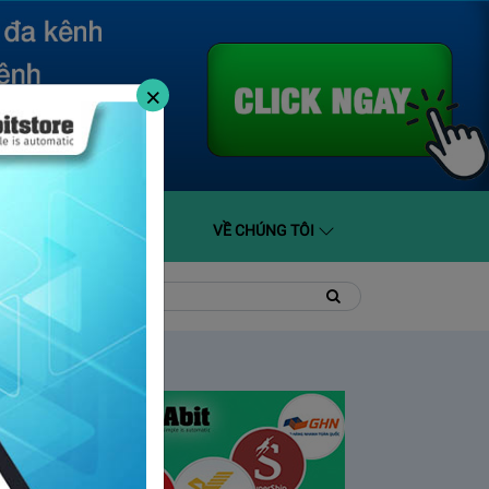
×
O GIÁ
HỖ TRỢ
VỀ CHÚNG TÔI
t
Tìm
Tìm
kiếm
kiếm: