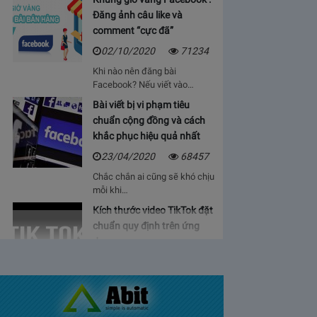
Đăng ảnh câu like và
comment “cực đã”
02/10/2020
71234
Khi nào nên đăng bài
Facebook? Nếu viết vào…
Bài viết bị vi phạm tiêu
chuẩn cộng đồng và cách
khắc phục hiệu quả nhất
23/04/2020
68457
Chắc chắn ai cũng sẽ khó chịu
mỗi khi…
Kích thước video TikTok đặt
chuẩn quy định trên ứng
dụng
06/05/2020
64922
Bạn sẽ cảm thấy mệt mỏi, vì cứ
phải…
Bảng giá lượt view Youtube