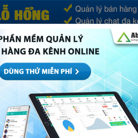
(CURRENT)
SẢN PHẨM
TIN TỨC
BÁ
ếp
Marketing
Mục khác
Quản trị
Về Abi
i bán với phí thanh toán Shopee