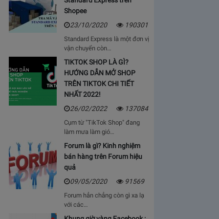
Standard Express trên
Shopee
23/10/2020
190301
Standard Express là một đơn vị
vận chuyển còn…
TIKTOK SHOP LÀ GÌ?
HƯỚNG DẪN MỞ SHOP
TRÊN TIKTOK CHI TIẾT
NHẤT 2022!
26/02/2022
137084
Cụm từ "TikTok Shop" đang
làm mưa làm gió…
Forum là gì? Kinh nghiệm
bán hàng trên Forum hiệu
quả
09/05/2020
91569
Forum hẳn chẳng còn gì xa lạ
với các…
Khung giờ vàng Facebook :