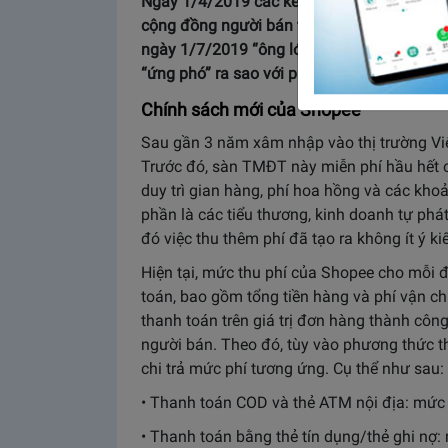
Ngày 1/4/2019 các kênh truyền thông rộ ti
cộng đồng người bán trên Shopee một phen 
ngày 1/7/2019 “ông lớn” cũng đã chính thứ
“ứng phó” ra sao với phí thanh toán Shope
Chính sách mới của Shopee
Sau gần 3 năm xâm nhập vào thị trường Việ
Trước đó, sàn TMĐT này miễn phí hầu hết c
duy trì gian hàng, phí hoa hồng và các kho
phần là các tiểu thương, kinh doanh tự phá
đó việc thu thêm phí đã tạo ra không ít ý kiế
Hiện tại, mức thu phí của Shopee cho mỗi đ
toán, bao gồm tổng tiền hàng và phí vận c
thanh toán trên giá trị đơn hàng thành côn
người bán. Theo đó, tùy vào phương thức 
chi trả mức phí tương ứng. Cụ thể như sau:
• Thanh toán COD và thẻ ATM nội địa: mức p
• Thanh toán bằng thẻ tín dụng/thẻ ghi nợ: 