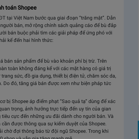
anh toán Shopee
T tại Việt Nam bước qua giai đoạn “trăng mật”. Dẫn
í người bán, mở rộng chính sách quảng cáo để bù đắp
ười bán buộc phải tìm các giải pháp để ứng phó với
hải kể đến hai hình thức:
iá bán sản phẩm để bù vào khoản phí bị trừ. Trên
oàn toàn không đáng kể với các mặt hàng có giá trị
trang sức, đồ gia dụng, thiết bị điện tử, chăm sóc da,
n. Do đó, tăng giá bán được xem như biện pháp tức
 cơ bị Shopee áp điểm phạt “Sao quả tạ” dùng để xác
quan trọng, ảnh hưởng trực tiếp đến uy tín của gian
 tiêu cực đến những ưu đãi dành cho người bán. Và
à cần được thông qua sự kiểm duyệt của Shopee.
i chờ đợi thông báo từ đội ngũ Shopee. Trong khi
00 shop và vẫn gia tăng mạnh mẽ.