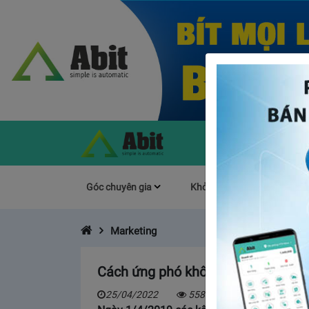
Góc chuyên gia
Khởi Nghiệp
Làm s
Marketing
Cách ứng phó khôn ngoan của ngườ
25/04/2022
5581