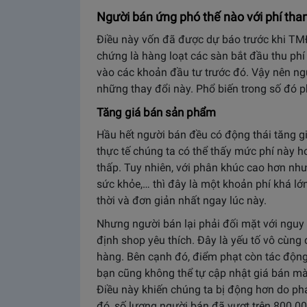
Người bán ứng phó thế nào với phí th
Điều này vốn đã được dự báo trước khi TMĐ
chứng là hàng loạt các sàn bắt đầu thu ph
vào các khoản đầu tư trước đó. Vậy nên ng
những thay đổi này. Phổ biến trong số đó p
Tăng giá bán sản phẩm
Hầu hết người bán đều có động thái tăng g
thực tế chúng ta có thể thấy mức phí này h
thấp. Tuy nhiên, với phân khúc cao hơn như 
sức khỏe,… thì đây là một khoản phí khá lớ
thời và đơn giản nhất ngay lúc này.
Nhưng người bán lại phải đối mặt với nguy
định shop yêu thích. Đây là yếu tố vô cùng 
hàng. Bên cạnh đó, điểm phạt còn tác động
bạn cũng không thể tự cập nhật giá bán m
Điều này khiến chúng ta bị động hơn do phả
đó, số lượng người bán đã vượt trên 800.0