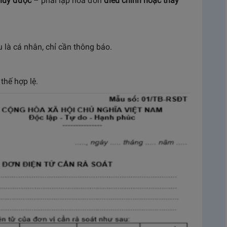
hủy được
– phải lập hóa đơn
điều chỉnh hoặc thay
u là cá nhân, chỉ cần thông báo.
thế hợp lệ.