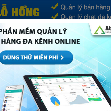
(CURRENT)
SẢN PHẨM
TIN TỨC
BÁ
ếp
Marketing
Mục khác
Quản trị
Về Abi
hầm, thiếu kết nối & giải pháp ngay