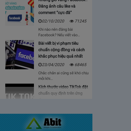
Đăng ảnh câu like và
comment “cực đã”
02/10/2020
71245
Khi nào nên đăng bài
Facebook? Nếu viết vào…
Bài viết bị vi phạm tiêu
chuẩn cộng đồng và cách
khắc phục hiệu quả nhất
23/04/2020
68465
Chắc chắn ai cũng sẽ khó chịu
mỗi khi…
Kích thước video TikTok đặt
chuẩn quy định trên ứng
dụng
06/05/2020
64931
Bạn sẽ cảm thấy mệt mỏi, vì cứ
phải…
Bảng giá lượt view Youtube