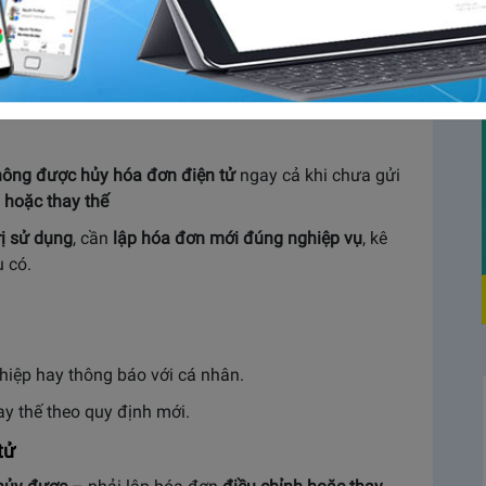
ghiệp minh bạch và hiệu quả, nhưng đôi khi gặp
nối hoặc sai sót nội dung. Bài viết này sẽ
hóng
, tuân thủ pháp luật mới nhất năm 2025.
hông được hủy hóa đơn điện tử
ngay cả khi chưa gửi
 hoặc thay thế
rị sử dụng
, cần
lập hóa đơn mới đúng nghiệp vụ
, kê
u có
.
hiệp hay thông báo với cá nhân.
y thế theo quy định mới
.
tử