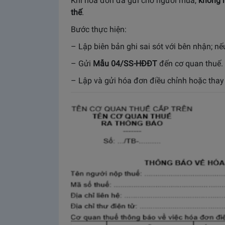
Khi hóa đơn đã gửi cho người mua,
không 
thế
.
Bước thực hiện:
– Lập biên bản ghi sai sót với bên nhận; nế
– Gửi
Mẫu 04/SS‑HĐĐT
đến cơ quan thuế.
– Lập và gửi hóa đơn điều chỉnh hoặc thay 