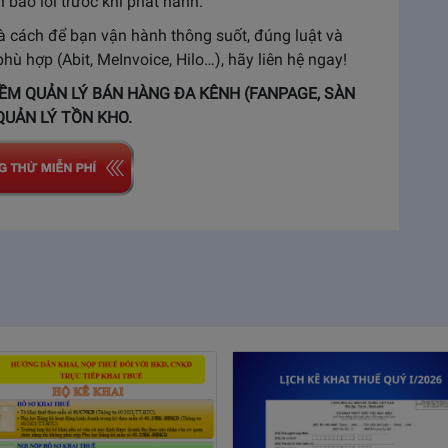
báo lỗi trước khi phát hành.
là cách để bạn vận hành thông suốt, đúng luật và
 hợp (Abit, MeInvoice, Hilo…), hãy liên hệ ngay!
ỀM QUẢN LÝ BÁN HÀNG ĐA KÊNH (FANPAGE, SÀN
QUẢN LÝ TỒN KHO.