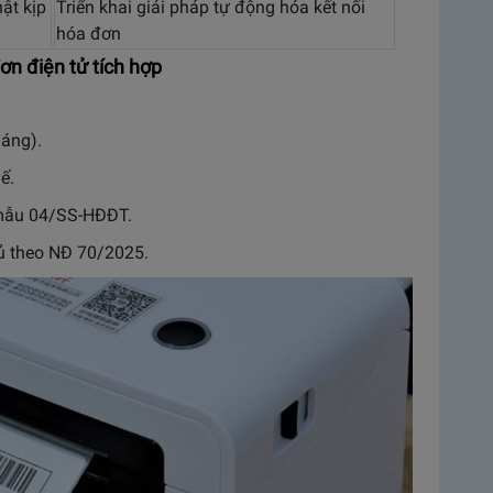
ật kịp
Triển khai giải pháp tự động hóa kết nối
hóa đơn
ơn điện tử tích hợp
háng).
ế.
mẫu 04/SS‑HĐĐT.
ủ theo NĐ 70/2025.