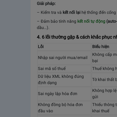
Giải pháp:
– Kiểm tra và
kết nối lại
hệ thống đến cổng
– Đảm bảo tính năng
kết nối tự động
(auto
dầu…).
4. 6 lỗi thường gặp & cách khắc phục 
Lỗi
Biểu hiện
Không cấp m
Nhập sai người mua/email
bại
Sai mã số thuế
Thuế không h
Dữ liệu XML không đúng
Tờ khai thất 
định dạng
Không hợp lệ
Sai ngày lập hóa đơn
gửi
Không đồng bộ hóa đơn
Thiếu thông t
đầu vào
khai thuế