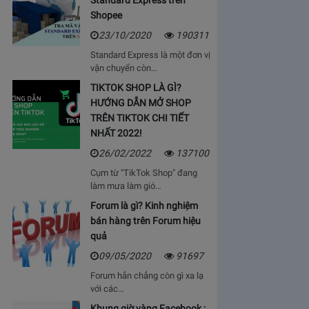
Standard Express trên
Shopee
23/10/2020
190311
Standard Express là một đơn vị
vận chuyển còn…
TIKTOK SHOP LÀ GÌ?
HƯỚNG DẪN MỞ SHOP
TRÊN TIKTOK CHI TIẾT
NHẤT 2022!
26/02/2022
137100
Cụm từ "TikTok Shop" đang
làm mưa làm gió…
Forum là gì? Kinh nghiệm
bán hàng trên Forum hiệu
quả
09/05/2020
91697
Forum hẳn chẳng còn gì xa lạ
với các…
Khung giờ vàng Facebook :