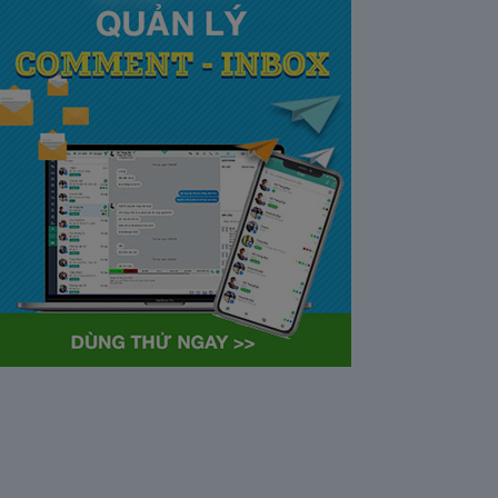
tại Việt Nam và Hoa kỳ mới
nhất 2021
28/05/2020
63372
Khi tham gia chương trình
Partner Program của YouTube,
…
Cách bỏ ẩn trò chuyện trên
Zalo ở thiết bị máy tính và
điện thoại iphone
26/05/2020
62311
Bỏ ẩn cuộc trò chuyện là tính
năng khá…