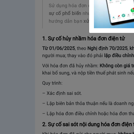
Sử dụng hóa đơn điện tử giúp doanh n
sự cố phổ biến
như hủy nhầm, thiếu kết 
hướng dẫn bạn
xử lý đúng và nhanh c
1. Sự cố hủy nhầm hóa đơn điện tử
Từ 01/06/2025
, theo
Nghị định 70/2025
,
k
người mua; thay vào đó phải
lập điều chỉnh
Với hóa đơn đã hủy nhầm:
Không còn giá t
khai bổ sung, và nộp tiền thuế phát sinh nế
Quy trình:
– Xác định sai sót.
– Lập biên bản thỏa thuận nếu là doanh ng
– Lập hóa đơn điều chỉnh hoặc hóa đơn tha
2. Sự cố sai sót nội dung hóa đơn điện 