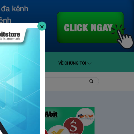
×
O GIÁ
HỖ TRỢ
VỀ CHÚNG TÔI
t
Tìm
Tìm
kiếm
kiếm: