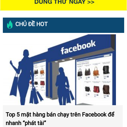
CHỦ ĐỀ HOT
5 mặt hàng bán chạy trên Facebook để
Bóp tươn
 “phát tài”
chấp th