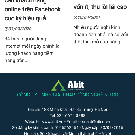
cận khách hàng
vốn ít, thu lời lãi cao
online trên Facebook
cực kỳ hiệu quả
10/04/2021
Nhiều người nghĩ kinh
03/09/2020
doanh cần phải có số vốn
34 triệu người dùng
thật lớn, mở cửa hàng…
Internet mỗi ngày chính là
lượng khách hàng tiềm
năng trên…
CÔNG TY TNHH GIẢI PHÁP CÔNG NGHỆ NITCO
Địa chỉ: 488 Minh Khai, Hai Bà Trưng, Hà Nội
Tel: 024.6674.8888
Website: www.abit.vn - Email: contact@nitco.vn
Số đăng ký kinh doanh: 0106562464 - Ngày cấp: 30/09/2016
Nơi cấp: Sở kế hoạch và đầu tư thành phố Hà Nội