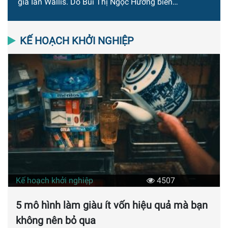
giả Ian Wallis. Do Bùi Thị Ngọc Hương biên…
KẾ HOẠCH KHỞI NGHIỆP
Kế hoạch khởi nghiệp
4507
5 mô hình làm giàu ít vốn hiệu quả mà bạn
không nên bỏ qua