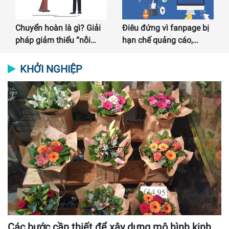
Chuyển hoàn là gì? Giải
Điêu đứng vì fanpage bị
pháp giảm thiểu “nỗi…
hạn chế quảng cáo,…
KHỞI NGHIỆP
Các bước cần thiết để xây dựng mô hình kinh