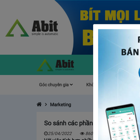
Góc chuyên gia
Khởi Nghiệp
Làm s
Marketing
So sánh các phần mềm quản lý bán
25/04/2022
8609