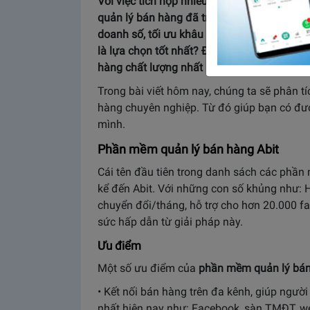
Với việc tích hợp nhiều tính năng vượt trộ
quản lý bán hàng đã trở thành giải pháp ưu
doanh số, tối ưu khâu điều hành. Thế nhưng
là lựa chọn tốt nhất? Đê trả lời câu hỏi n
hàng chất lượng nhất hiện nay.
Trong bài viết hôm nay, chúng ta sẽ phân 
hàng chuyên nghiệp. Từ đó giúp bạn có đư
mình.
Phần mềm quản lý bán hàng Abit
Cái tên đầu tiên trong danh sách các phần
kể đến Abit. Với những con số khủng như: 
chuyển đổi/tháng, hỗ trợ cho hơn 20.000 f
sức hấp dẫn từ giải pháp này.
Ưu điểm
Một số ưu điểm của
phần mềm quản lý bán
• Kết nối bán hàng trên đa kênh, giúp ngườ
nhất hiện nay như: Facebook, sàn TMĐT, w