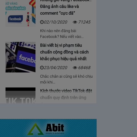
Đăng ảnh câu like và
comment “cực đã”
02/10/2020
71245
Khi nào nên đăng bài
Facebook? Nếu viết vào…
Bài viết bị vi phạm tiêu
chuẩn cộng đồng và cách
khắc phục hiệu quả nhất
23/04/2020
68468
Chắc chắn ai cũng sẽ khó chịu
mỗi khi…
Kích thước video TikTok đặt
chuẩn quy định trên ứng
dụng
06/05/2020
64936
Bạn sẽ cảm thấy mệt mỏi, vì cứ
phải…
Bảng giá lượt view Youtube