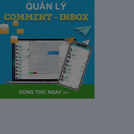
tại Việt Nam và Hoa kỳ mới
nhất 2021
28/05/2020
63378
Khi tham gia chương trình
Partner Program của YouTube,
…
Cách bỏ ẩn trò chuyện trên
Zalo ở thiết bị máy tính và
điện thoại iphone
26/05/2020
62314
Bỏ ẩn cuộc trò chuyện là tính
năng khá…