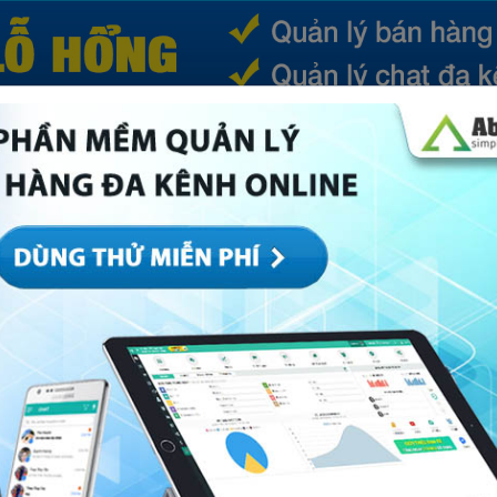
(CURRENT)
SẢN PHẨM
TIN TỨC
BÁ
ếp
Marketing
Mục khác
Quản trị
Về Abi
 hàng chất lượng nhất hiện nay