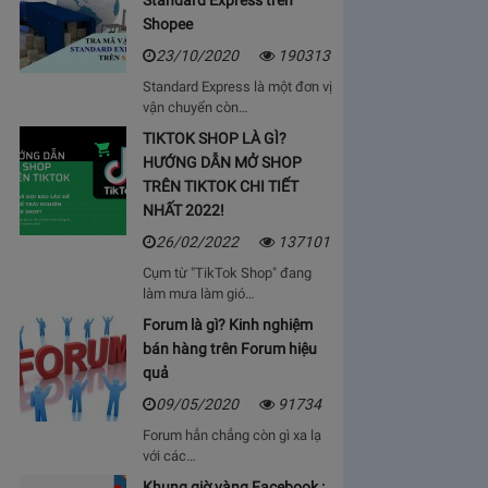
Standard Express trên
Shopee
23/10/2020
190313
Standard Express là một đơn vị
vận chuyển còn…
TIKTOK SHOP LÀ GÌ?
HƯỚNG DẪN MỞ SHOP
TRÊN TIKTOK CHI TIẾT
NHẤT 2022!
26/02/2022
137101
Cụm từ "TikTok Shop" đang
làm mưa làm gió…
Forum là gì? Kinh nghiệm
bán hàng trên Forum hiệu
quả
09/05/2020
91734
Forum hẳn chẳng còn gì xa lạ
với các…
Khung giờ vàng Facebook :