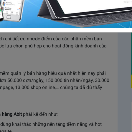
i, phù hợp với đa số mô hình kinh doanh, phần mềm
 việt giúp chủ cửa hàng, doanh nghiệp gia tăng
 giữa hàng trăm giải pháp trên thị trường, đâu mới
ày, chúng ta sẽ cùng so sánh các phần mềm quản lý bán
tích chi tiết ưu nhược điểm của các phần mềm bán
ợc lựa chọn phù hợp cho hoạt động kinh doanh của
 mềm quản lý bán hàng hiệu quả nhất hiện nay phải
Hơn 50.000 đơn/ngày, 150.000 tin nhắn/ngày, 30.000
anpage, 13.000 shop online,… chúng ta đã đủ thấy
 hàng Abit
phải kể đến như:
i dùng khai thác những nền tảng tiềm năng và hot
ebsite,…