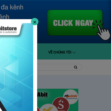
×
O GIÁ
HỖ TRỢ
VỀ CHÚNG TÔI
t
Tìm
Tìm
kiếm
kiếm: