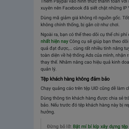
Thêm Paypal vào hình thức thanh toán với m
xuyên nên Facebook đã siết chặt những IP
Dùng mã giảm giá không rõ nguồn gốc. Tố
không chính thống, bị gắn cờ như chơi.
Ngoài ra, bạn có thể theo dõi cụ thể chi ph
nhất hiện nay
Công cụ sẽ giúp bạn theo dõi 
quả đạt được,… cùng rất nhiều tính năng tu
toàn diện về hệ thống Ads của mình, nhận 
thay thế. Nhằm nâng cao hiệu quả kinh doan
quản lý.
Tệp khách hàng không đảm bảo
Chạy quảng cáo trên tệp UID cũng dễ làm c
Dùng thông tin khách hàng được chia sẻ t
bảo. Nếu trước đó tệp khách hàng này bị re
hưởng.
Đừng bỏ lỡ:
Bật mí bí kíp xây dựng tệ