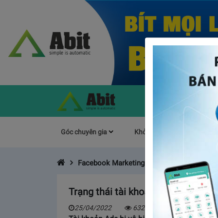
Góc chuyên gia
Khởi Nghiệp
Làm s
Facebook Marketing
Trạng thái tài khoản quảng cáo vô
25/04/2022
6328