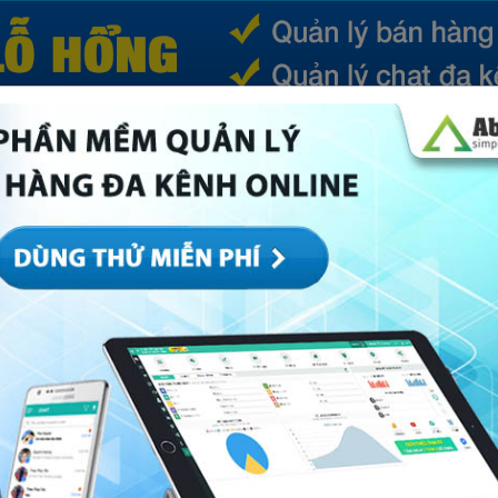
(CURRENT)
SẢN PHẨM
TIN TỨC
BÁ
ếp
Marketing
Mục khác
Quản trị
Về Abi
 hiệu hóa, nguyên nhân và khắc phục