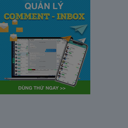
tại Việt Nam và Hoa kỳ mới
nhất 2021
28/05/2020
63383
Khi tham gia chương trình
Partner Program của YouTube,
…
Cách bỏ ẩn trò chuyện trên
Zalo ở thiết bị máy tính và
điện thoại iphone
26/05/2020
62316
Bỏ ẩn cuộc trò chuyện là tính
năng khá…