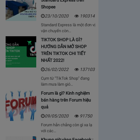
Standard Express trên
Shopee
23/10/2020
190314
Standard Express là một đơn vị
vận chuyển còn…
TIKTOK SHOP LÀ GÌ?
HƯỚNG DẪN MỞ SHOP
TRÊN TIKTOK CHI TIẾT
NHẤT 2022!
26/02/2022
137103
Cụm từ "TikTok Shop" đang
làm mưa làm gió…
Forum là gì? Kinh nghiệm
bán hàng trên Forum hiệu
quả
09/05/2020
91750
Forum hẳn chẳng còn gì xa lạ
với các…
Khung giờ vàng Facebook :