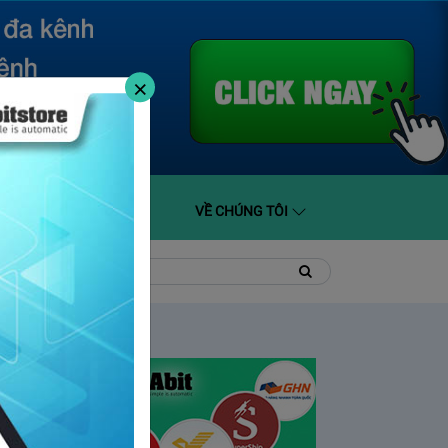
×
O GIÁ
HỖ TRỢ
VỀ CHÚNG TÔI
t
Tìm
Tìm
kiếm
kiếm: