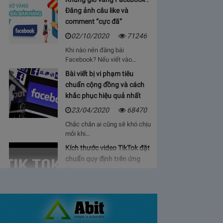
Đăng ảnh câu like và
comment “cực đã”
02/10/2020
71246
Khi nào nên đăng bài
Facebook? Nếu viết vào…
Bài viết bị vi phạm tiêu
chuẩn cộng đồng và cách
khắc phục hiệu quả nhất
23/04/2020
68470
Chắc chắn ai cũng sẽ khó chịu
mỗi khi…
Kích thước video TikTok đặt
chuẩn quy định trên ứng
dụng
06/05/2020
64936
Bạn sẽ cảm thấy mệt mỏi, vì cứ
phải…
Bảng giá lượt view Youtube