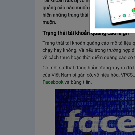
Tài khoản Ads bị vô hiệu hóa, gắn cờ, VPC
quảng cáo nào muốn gặp phải. Vậy làm các
hiện những trạng thái tài khoản quảng cáo 
muộn.
Trạng thái tài khoản quảng cáo là gì?
Trạng thái tài khoản quảng cáo mô tả liệu
chạy hay không. Và nếu trong trường hợp đ
về cách thức hoặc thời điểm quảng cáo có 
Có một sự thật đáng buồn đang xảy ra đó 
của Việt Nam bị gắn cờ, vô hiệu hóa, VPCS
Facebook
và bùng tiền.