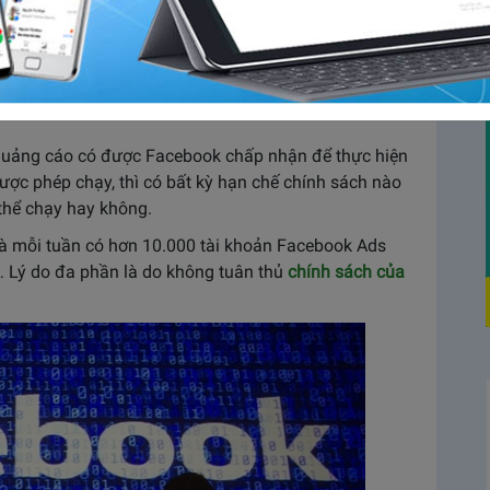
S chính là những điều mà không một người chạy
h nào để trong suốt chiến dịch của bạn không xuất
như thế. Hãy đọc bài viết này ngay trước khi quá
 quảng cáo có được Facebook chấp nhận để thực hiện
ược phép chạy, thì có bất kỳ hạn chế chính sách nào
thể chạy hay không.
là mỗi tuần có hơn 10.000 tài khoản Facebook Ads
… Lý do đa phần là do không tuân thủ
chính sách của