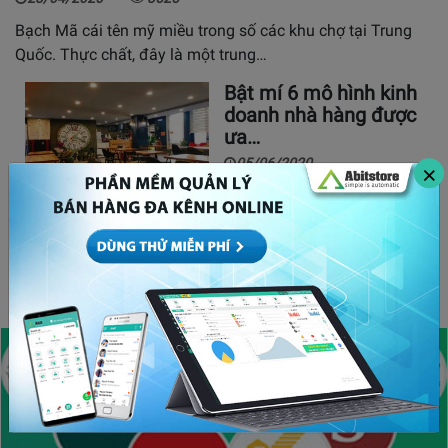
Bạch Mã cái tên mỹ miều trong số các khu chợ tại Trung
Quốc. Thực chất, đây là một trung…
Bật mí 6 mô hình kinh
doanh nhà hàng được
ưa…
05/06/2020
×
Note ngay các trang
web mua sách online
giá rẻ uy…
23/04/2021