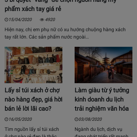
phẩm xách tay giá rẻ
15/04/2020
4920
Hiện nay, chị em phụ nữ có xu hướng chuộng hàng xách
tay rất lớn. Các sản phẩm nước ngoài…
Lấy sỉ túi xách ở chợ
Làm giàu từ ý tưởng
nào hàng đẹp, giá hời
kinh doanh du lịch
bán lẻ lời lãi cao?
trải nghiệm văn hóa
16/05/2020
03/08/2020
Tìm nguồn lấy sỉ túi xách
Ngành du lịch, dịch vụ
ở chợ nào rẻ đẹp là thắc
đang phát triển rất mạnh