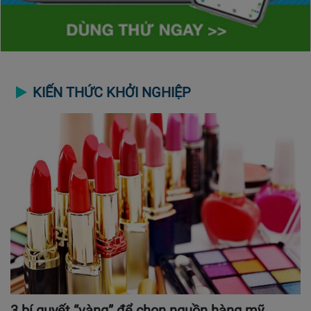
KIẾN THỨC KHỞI NGHIỆP
3 bí quyết “vàng” để chọn nguồn hàng mỹ