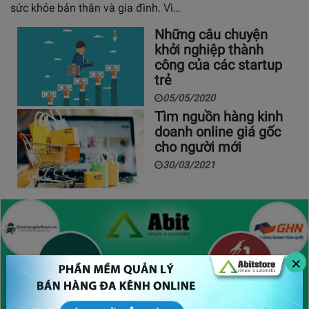
sức khỏe bản thân và gia đình. Vì…
Những câu chuyện
khởi nghiệp thành
công của các startup
trẻ
05/05/2020
Tìm nguồn hàng kinh
doanh online giá gốc
cho người mới
30/03/2021
×