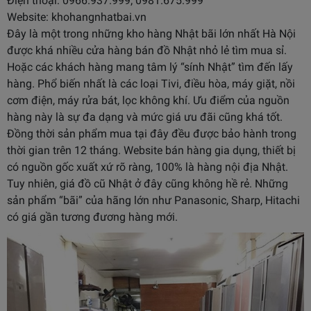
Điện thoại: 0966.937.999; 0981.675.999
Website: khohangnhatbai.vn
Đây là một trong những kho hàng Nhật bãi lớn nhất Hà Nội
được khá nhiều cửa hàng bán đồ Nhật nhỏ lẻ tìm mua sỉ.
Hoặc các khách hàng mang tâm lý “sính Nhật” tìm đến lấy
hàng. Phổ biến nhất là các loại Tivi, điều hòa, máy giặt, nồi
cơm điện, máy rửa bát, lọc không khí. Ưu điểm của nguồn
hàng này là sự đa dạng và mức giá ưu đãi cũng khá tốt.
Đồng thời sản phẩm mua tại đây đều được bảo hành trong
thời gian trên 12 tháng. Website bán hàng gia dụng, thiết bị
có nguồn gốc xuất xứ rõ ràng, 100% là hàng nội địa Nhật.
Tuy nhiên, giá đồ cũ Nhật ở đây cũng không hề rẻ. Những
sản phẩm “bãi” của hãng lớn như Panasonic, Sharp, Hitachi
có giá gần tương đương hàng mới.