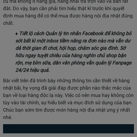
cũ mà không ít hàng giả, hàng nhái trà trộn vào và bán rất
đắt. Do vậy, bạn cần phải tìm hiểu thật kĩ trước khi quyết
định mua hàng để có thể mua được hàng nội địa nhật đúng
chất.
♦ Tiết lộ cách
Quản lý tin nhắn Facebook
để không bỏ
sót bất kì một inbox tiềm năng ra đơn nào mà vẫn dư
dả thời gian đi chơi, hội họp, chăm sóc gia đình. Sở
hữu ngay tuyệt chiêu của hàng nghìn chủ shop bận
rộn, mẹ bỉm sữa, dân văn phòng vẫn quản lý Fanpage
24/24 hiệu quả.
Bài viết trên đã trình bày những thông tin cần thiết về hàng
nhật bãi, hy vọng đã giải đáp được phần nào thắc mắc của
bạn về loại hàng độc lạ này. Việc có nên mua hay không còn
tùy vào tài chính, sự hiểu biết và mục đích sử dụng của bạn.
Chúc bạn sớm tìm được món hàng nội địa nhật ưng ý nhất
nhé.