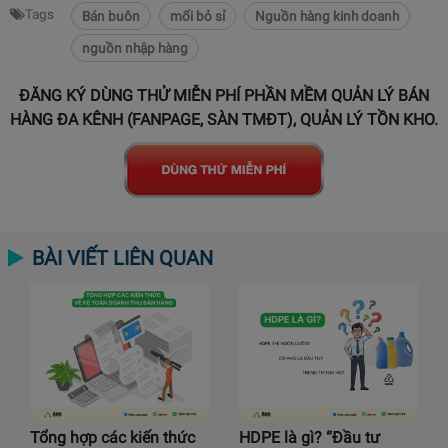
Tags
Bán buôn
mối bỏ sỉ
Nguồn hàng kinh doanh
nguồn nhập hàng
ĐĂNG KÝ DÙNG THỬ MIỄN PHÍ PHẦN MỀM QUẢN LÝ BÁN
HÀNG ĐA KÊNH (FANPAGE, SÀN TMĐT), QUẢN LÝ TỒN KHO.
BÀI VIẾT LIÊN QUAN
Tổng hợp các kiến thức
HDPE là gì? “Đầu tư