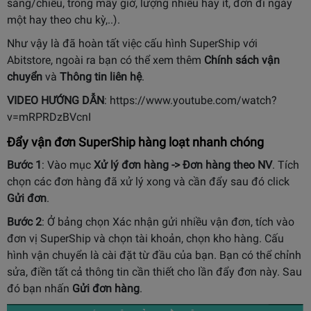
sáng/chiều, trong mấy giờ, lượng nhiều hay ít, đơn đi ngày
một hay theo chu kỳ,..).
Như vậy là đã hoàn tất việc cấu hình SuperShip với
Abitstore, ngoài ra bạn có thể xem thêm
Chính sách vận
chuyển
và
Thông tin liên hệ
.
VIDEO HƯỚNG DẪN
:
https://www.youtube.com/watch?
v=mRPRDzBVcnI
Đẩy vận đơn SuperShip hàng loạt nhanh chóng
Bước 1
:
Vào mục
Xử lý đơn hàng -> Đơn hàng theo NV
. Tích
chọn các đơn hàng đã xử lý xong và cần đẩy sau đó click
Gửi đơn
.
Bước 2
: Ở bảng chọn Xác nhận gửi nhiều vận đơn, tích vào
đơn vị SuperShip và chọn tài khoản, chọn kho hàng. Cấu
hình vận chuyển là cài đặt từ đầu của bạn. Bạn có thể chỉnh
sửa, điền tất cả thông tin cần thiết cho lần đẩy đơn này. Sau
đó bạn nhấn
Gửi đơn hàng
.