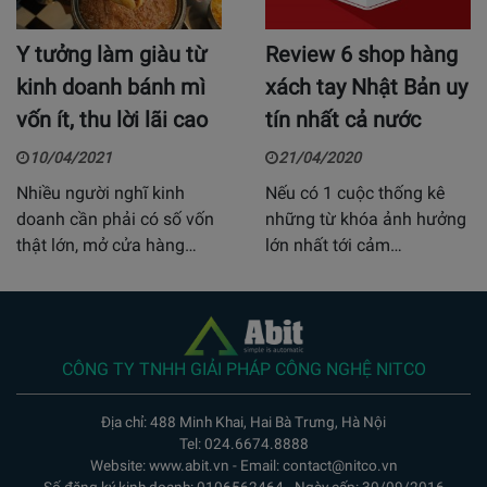
Y tưởng làm giàu từ
Review 6 shop hàng
kinh doanh bánh mì
xách tay Nhật Bản uy
vốn ít, thu lời lãi cao
tín nhất cả nước
10/04/2021
21/04/2020
Nhiều người nghĩ kinh
Nếu có 1 cuộc thống kê
doanh cần phải có số vốn
những từ khóa ảnh hưởng
thật lớn, mở cửa hàng…
lớn nhất tới cảm…
CÔNG TY TNHH GIẢI PHÁP CÔNG NGHỆ NITCO
Địa chỉ: 488 Minh Khai, Hai Bà Trưng, Hà Nội
Tel: 024.6674.8888
Website: www.abit.vn - Email: contact@nitco.vn
Số đăng ký kinh doanh: 0106562464 - Ngày cấp: 30/09/2016