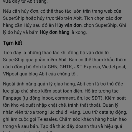
vừa đẩy từ Abit sang.
Nếu cần hủy đơn, có thể thao tác luôn trên trang web của
SuperShip hoặc hủy trực tiếp trên Abit. Tích chọn các đơn
hàng cần Hủy sau đó ấn
Hủy vận đơn
, chọn SuperShip. Ghi
lý do hủy và bấm
Hủy đơn hàng
là xong.
Tạm kết
Trên đây là những thao tác khi đồng bộ vận đơn từ
SuperShip qua phần mềm Abit. Bạn có thể tham khảo thêm
cách đồng bộ đơn từ GHN, GHTK, J&T Express, Viettel post,
VNpost qua blog Abit của chúng tôi.
Ngoài tính năng quản lý giao hàng, Abit còn là trợ thủ đắc
lực giúp chủ shop kiểm soát toàn diện. Hỗ trợ tương tác
Fanpage (tự động inbox, comment, ẩn, lọc SĐT). Kiểm soát
tồn kho và xuất nhập chặt chẽ, tránh thất thoát. Quản lý
nhân viên từ xa trong lúc chủ đi vắng. Lưu trữ data tự động,
ghi âm cuộc gọi Telesales. Chăm sóc khách hàng hoàn hảo
trong và sau bán. Tạo đà thúc đẩy doanh thu và hiệu quả