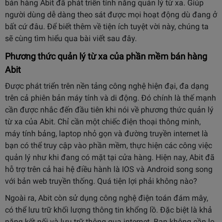
bán hàng Abit đã phát triển tính năng quản lý từ xa. Giúp
người dùng dễ dàng theo sát được mọi hoạt động dù đang ở
bất cứ đâu. Để biết thêm về tiện ích tuyệt vời này, chúng ta
sẽ cùng tìm hiểu qua bài viết sau đây.
Phương thức quản lý từ xa của phần mềm bán hàng
Abit
Được phát triển trên nền tảng công nghệ hiện đại, đa dạng
trên cả phiên bản máy tính và di động. Đó chính là thế mạnh
cần được nhắc đến đầu tiên khi nói về phương thức quản lý
từ xa của Abit. Chỉ cần một chiếc điện thoại thông minh,
máy tính bảng, laptop nhỏ gọn và đường truyền internet là
bạn có thể truy cập vào phần mềm, thực hiện các công việc
quản lý như khi đang có mặt tại cửa hàng. Hiện nay, Abit đã
hỗ trợ trên cả hai hệ điều hành là IOS và Android song song
với bản web truyền thống. Quá tiện lợi phải không nào?
Ngoài ra, Abit còn sử dụng công nghệ điện toán đám mây,
có thể lưu trữ khối lượng thông tin khổng lồ. Đặc biệt là khả
năng kết nối và lưu trữ thông qua internet. Bạn không cần lo