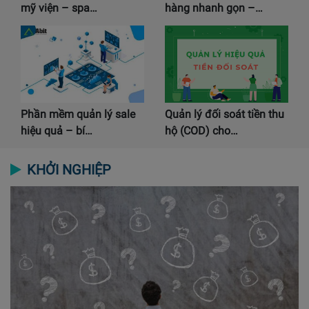
mỹ viện – spa…
hàng nhanh gọn –…
Phần mềm quản lý sale
Quản lý đối soát tiền thu
hiệu quả – bí…
hộ (COD) cho…
KHỞI NGHIỆP