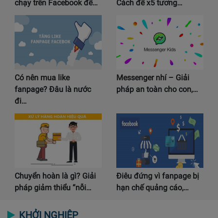
chạy trên Facebook để…
Cách để x5 tương…
Có nên mua like
Messenger nhí – Giải
fanpage? Đâu là nước
pháp an toàn cho con,…
đi…
Chuyển hoàn là gì? Giải
Điêu đứng vì fanpage bị
pháp giảm thiểu “nỗi…
hạn chế quảng cáo,…
KHỞI NGHIỆP