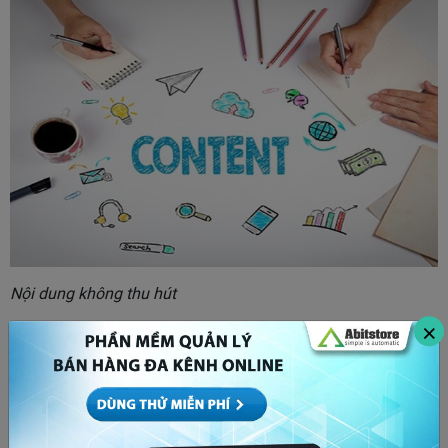
Nội dung không thu hút
×
Nội dung nhàm chán
Bạn có nội dung thu hút nhưng đã sử dụng để chạy quảng
cáo tới lui nhiều lần rồi. Tần suất trên 2 lần.
Cách khắc phục: bạn cần phải thay đổi nội dung mới. Hoặc
sử dụng nội dung đó nhưng target đến đối tượng khác.