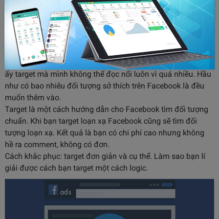
Target … tầm bậy, target… loạn xạ
Mình phát hiện điều này khi kiểm tra target trên tài khoản
của các học viên. Thường là rơi vào trường hợp target đến
quá nhiều loại đối tượng. Thậm chí có những đối tượng
không liên quan. Nhìn danh sách những đối tượng các bạn
ấy target mà mình không thể đọc nổi luôn vì quá nhiều. Hầu
như có bao nhiêu đối tượng sở thích trên Facebook là đều
muốn thêm vào.
Target là một cách hướng dẫn cho Facebook tìm đối tượng
chuẩn. Khi bạn target loạn xạ Facebook cũng sẽ tìm đối
tượng loạn xạ. Kết quả là bạn có chi phí cao nhưng không
hề ra comment, không có đơn.
Cách khắc phục: target đơn giản và cụ thể. Làm sao bạn lí
giải được cách bạn target một cách logic.