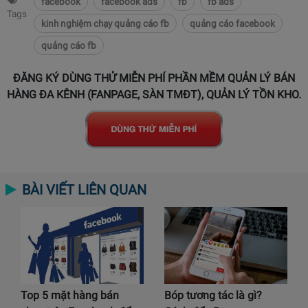
facebook
facebook ads
fb
fb ads
Tags
kinh nghiệm chạy quảng cáo fb
quảng cáo facebook
quảng cáo fb
ĐĂNG KÝ DÙNG THỬ MIỄN PHÍ PHẦN MỀM QUẢN LÝ BÁN
HÀNG ĐA KÊNH (FANPAGE, SÀN TMĐT), QUẢN LÝ TỒN KHO.
BÀI VIẾT LIÊN QUAN
Top 5 mặt hàng bán
Bóp tương tác là gì?